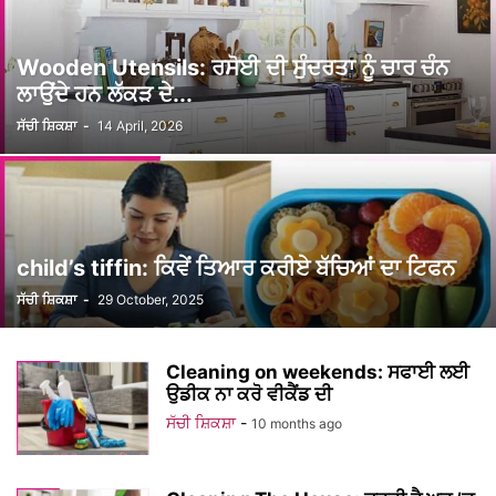
Wooden Utensils: ਰਸੋਈ ਦੀ ਸੁੰਦਰਤਾ ਨੂੰ ਚਾਰ ਚੰਨ
ਲਾਉਂਦੇ ਹਨ ਲੱਕੜ ਦੇ...
ਸੱਚੀ ਸ਼ਿਕਸ਼ਾ
-
14 April, 2026
child’s tiffin: ਕਿਵੇਂ ਤਿਆਰ ਕਰੀਏ ਬੱਚਿਆਂ ਦਾ ਟਿਫਨ
ਸੱਚੀ ਸ਼ਿਕਸ਼ਾ
-
29 October, 2025
Cleaning on weekends: ਸਫਾਈ ਲਈ
ਉਡੀਕ ਨਾ ਕਰੋ ਵੀਕੈਂਡ ਦੀ
ਸੱਚੀ ਸ਼ਿਕਸ਼ਾ
-
10 months ago