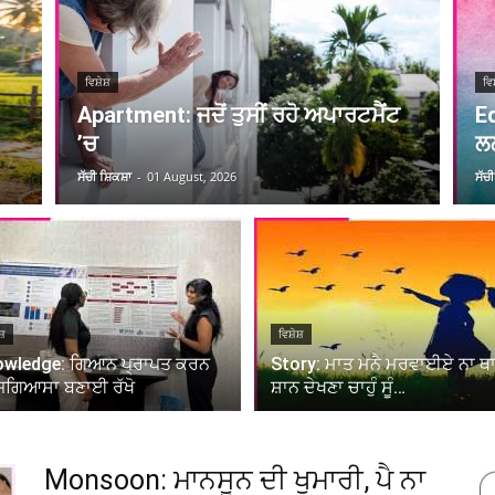
ਵਿਸ਼ੇਸ਼
ਵਿਸ
Apartment: ਜਦੋਂ ਤੁਸੀਂ ਰਹੋ ਅਪਾਰਟਮੈਂਟ
Ed
’ਚ
ਲ
ਸੱਚੀ ਸ਼ਿਕਸ਼ਾ
-
01 August, 2026
ਸੱਚ
ਸ਼
ਵਿਸ਼ੇਸ਼
wledge: ਗਿਆਨ ਪ੍ਰਾਪਤ ਕਰਨ
Story: ਮਾਤ ਮਨੈ ਮਰਵਾਈਏ ਨਾ ਥ
ਜਗਿਆਸਾ ਬਣਾਈ ਰੱਖੋ
ਸ਼ਾਨ ਦੇਖਣਾ ਚਾਹੁੰ ਸੂੰ…
Monsoon: ਮਾਨਸੂਨ ਦੀ ਖੁਮਾਰੀ, ਪੈ ਨਾ