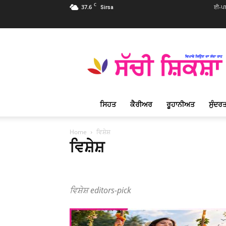
C
37.6
ਈ-ਪਬ
Sirsa
Sachi
Shiksha
Punjabi
–
ਸੱਚੀ
ਸ਼ਿਕਸ਼ਾ
ਸਿਹਤ
ਕੈਰੀਅਰ
ਰੂਹਾਨੀਅਤ
ਸੁੰਦਰਤ
ਪ੍ਰਸਿੱਧ
ਰੂਹਾਨੀ
ਮੈਗਜ਼ੀਨ
Home
ਵਿਸ਼ੇਸ਼
ਵਿਸ਼ੇਸ਼
ਆਮ
ਸਮਾਜ
ਸਿਹਤ
ਸੁੰਦਰਤਾ
ਸੈਰ ਸਪਾਟਾ
ਸ਼ੋਅਕੇਸ
ਮਹਿਲਾਵਾਂ ਦਾ ਕੋਨਾ
ਰੂਹਾਨੀਅਤ
ਵਿਸ਼ੇਸ਼
ਵਿਸ਼ੇਸ਼ editors-pick