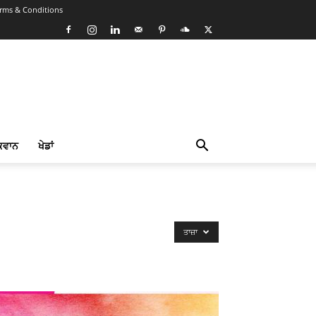
rms & Conditions
ਕਵਾਨ
ਖੇਡਾਂ
ਤਾਜ਼ਾ