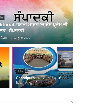
਼ੇਸ਼
itorial: ਭਗਤੀ ਮਾਰਗ ’ਚ ਦੇਸ਼ ਪ੍ਰੇਮ ਦੀ
ਲਕ -ਸੰਪਾਦਕੀ
ੀ ਸ਼ਿਕਸ਼ਾ
-
01 August, 2026
ਵਿਸ਼ੇਸ਼
ਾਰੀ
Chandpura: ਸ਼ਹੀਦਾਂ ਅਤੇ ਵੀਰਾਂ ਦਾ
ਪਿੰਡ ‘ਚਾਂਦਪੁਰਾ’