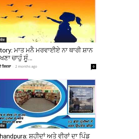
ਸ਼ੇਸ਼
tory: ਮਾਤ ਮਨੈ ਮਰਵਾਈਏ ਨਾ ਥਾਰੀ ਸ਼ਾਨ
ੇਖਣਾ ਚਾਹੁੰ ਸੂੰ…
ਚੀ ਸ਼ਿਕਸ਼ਾ
-
2 months ago
0
ਸ਼ੇਸ਼
handpura: ਸ਼ਹੀਦਾਂ ਅਤੇ ਵੀਰਾਂ ਦਾ ਪਿੰਡ