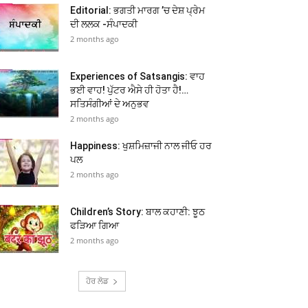
Editorial: ਭਗਤੀ ਮਾਰਗ ’ਚ ਦੇਸ਼ ਪ੍ਰੇਮ
ਦੀ ਲਲਕ -ਸੰਪਾਦਕੀ
2 months ago
Experiences of Satsangis: ਵਾਹ
ਭਈ ਵਾਹ! ਪੁੱਟਰ ਐਸੇ ਹੀ ਹੋਤਾ ਹੈ!…
ਸਤਿਸੰਗੀਆਂ ਦੇ ਅਨੁਭਵ
2 months ago
Happiness: ਖੁਸ਼ਮਿਜ਼ਾਜੀ ਨਾਲ ਜੀਓ ਹਰ
ਪਲ
2 months ago
Children’s Story: ਬਾਲ ਕਹਾਣੀ: ਝੂਠ
ਫੜਿਆ ਗਿਆ
2 months ago
ਹੋਰ ਲੋਡ