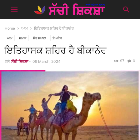
Home
ਆਮ
ਇਤਿਹਾਸਕ ਸ਼ਹਿਰ ਹੈ ਬੀਕਾਨੇਰ
ਆਮ
ਸਮਾਜ
ਸੈਰ ਸਪਾਟਾ
ਸ਼ੋਅਕੇਸ
ਇਤਿਹਾਸਕ ਸ਼ਹਿਰ ਹੈ ਬੀਕਾਨੇਰ
97
0
ਵੱਲੋ
ਸੱਚੀ ਸ਼ਿਕਸ਼ਾ
-
09 March, 2024