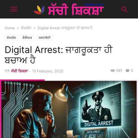
Home
ਸ਼ੋਅਕੇਸ
Digital Arrest: ਜਾਗਰੂਕਤਾ ਹੀ ਬਚਾਅ ਹੈ
ਸ਼ੋਅਕੇਸ
ਕੈਰੀਅਰ
ਤਕਨਾਲੋਜੀ
Digital Arrest: ਜਾਗਰੂਕਤਾ ਹੀ
ਬਚਾਅ ਹੈ
681
0
ਵੱਲੋ
ਸੱਚੀ ਸ਼ਿਕਸ਼ਾ
-
15 February, 2025