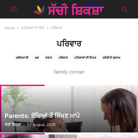
Home
ਮਹਿਲਾਵਾਂ ਦਾ ਕੋਨਾ
ਪਰਿਵਾਰ
ਪਰਿਵਾਰ
ਖਰੀਦਦਾਰੀ
ਘਰ
ਜਵਾਨ
ਪਰਿਵਾਰ
ਮਹਿਲਾਵਾਂ ਦੀ ਸਿਹਤ
ਰਸੋਈ ਦੇ ਸੁਝਾਅ
family corner
Parents: ਬੱਚਿਆਂ ਤੋਂ ਸਿੱਖਣ ਮਾਪੇ
ਸੱਚੀ ਸ਼ਿਕਸ਼ਾ
-
02 August, 2026