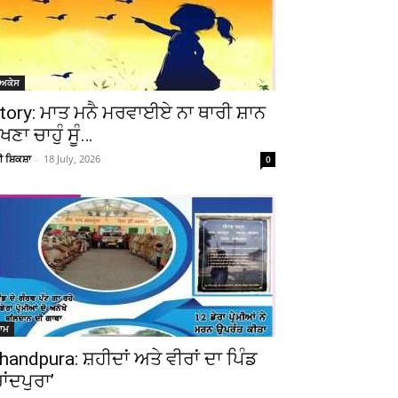
ੋਅਕੇਸ
tory: ਮਾਤ ਮਨੈ ਮਰਵਾਈਏ ਨਾ ਥਾਰੀ ਸ਼ਾਨ
ੇਖਣਾ ਚਾਹੁੰ ਸੂੰ…
ਚੀ ਸ਼ਿਕਸ਼ਾ
-
18 July, 2026
0
ਆਮ
handpura: ਸ਼ਹੀਦਾਂ ਅਤੇ ਵੀਰਾਂ ਦਾ ਪਿੰਡ
Telegram
Copy URL
ਚਾਂਦਪੁਰਾ’