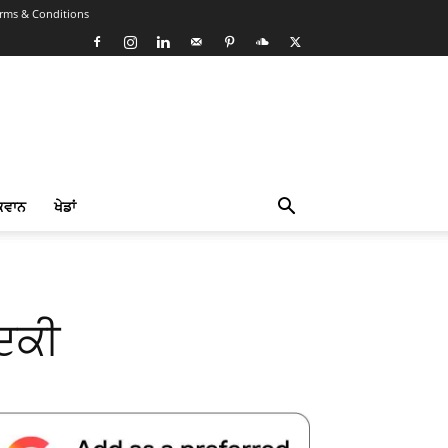
rms & Conditions
ਕਵਾਨ
ਖੇਡਾਂ
ਦਕੀ