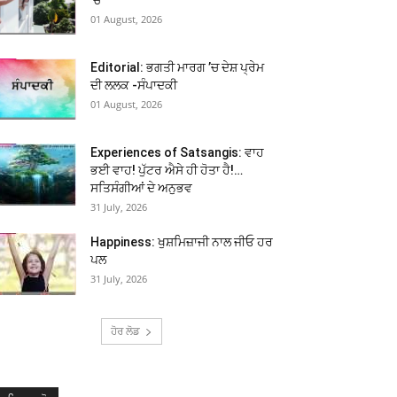
01 August, 2026
Editorial: ਭਗਤੀ ਮਾਰਗ ’ਚ ਦੇਸ਼ ਪ੍ਰੇਮ
ਦੀ ਲਲਕ -ਸੰਪਾਦਕੀ
01 August, 2026
Experiences of Satsangis: ਵਾਹ
ਭਈ ਵਾਹ! ਪੁੱਟਰ ਐਸੇ ਹੀ ਹੋਤਾ ਹੈ!…
ਸਤਿਸੰਗੀਆਂ ਦੇ ਅਨੁਭਵ
31 July, 2026
Happiness: ਖੁਸ਼ਮਿਜ਼ਾਜੀ ਨਾਲ ਜੀਓ ਹਰ
ਪਲ
31 July, 2026
ਹੋਰ ਲੋਡ