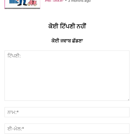
ਸੱਚੀ ਸ਼ਿਕਸ਼ਾ
-
3 months ago
ਕੋਈ ਟਿੱਪਣੀ ਨਹੀਂ
ਕੋਈ ਜਵਾਬ ਛੱਡਣਾ