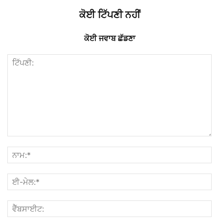
ਕੋਈ ਟਿੱਪਣੀ ਨਹੀਂ
ਕੋਈ ਜਵਾਬ ਛੱਡਣਾ