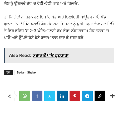
ਘੋਲ ਨੂੰ ਉੱਬਲਦੇ ਦੁੱਧ ’ਚ ਹੌਲੀ-ਹੌਲੀ ਪਾਓ ਅਤੇ ਹਿਲਾਓ,
ਤਾਂ ਕਿ ਗੰਢਾਂ ਨਾ ਬਣਨ ਹੁਣ ਇਸ ’ਚ ਖੰਡ ਅਤੇ ਇਲਾਇਚੀ ਪਾਊਡਰ ਪਾਓ ਖੰਡ
ਘੁਲਣ ਤੱਕ ਦੋ ਮਿੰਟ ਪਕਾਓ ਗੈਸ ਬੰਦ ਕਰੋ, ਮਿਸ਼ਰਣ ਨੂੰ ਪੂਰੀ ਤਰ੍ਹਾਂ ਠੰਢਾ ਹੋਣ ਦਿਓ
ਤੇ ਫਿਰ ਫਰਿੱਜ਼ ’ਚ 2-3 ਘੰਟਿਆਂ ਲਈ ਰੱਖੋ ਠੰਢਾ-ਠੰਢਾ ਬਾਦਾਮ ਸ਼ੇਕ ਗਲਾਸ ’ਚ
ਪਾਓ ਅਤੇ ਉੱਪਰੋਂ ਕੱਟੇ ਹੋਏ ਬਾਦਾਮ ਨਾਲ ਸਜਾ ਕੇ ਸਰਵ ਕਰੋ
Also Read:
ਕਬਾੜ ਤੋਂ ਪਾਓ ਛੁਟਕਾਰਾ
ਟੈਗ
Badam Shake