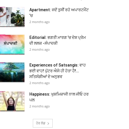
Apartment: ਜਦੋਂ ਤੁਸੀਂ ਰਹੋ ਅਪਾਰਟਮੈਂਟ
’ਚ
2 months ago
Editorial: ਭਗਤੀ ਮਾਰਗ ’ਚ ਦੇਸ਼ ਪ੍ਰੇਮ
ਦੀ ਲਲਕ -ਸੰਪਾਦਕੀ
2 months ago
Experiences of Satsangis: ਵਾਹ
ਭਈ ਵਾਹ! ਪੁੱਟਰ ਐਸੇ ਹੀ ਹੋਤਾ ਹੈ!…
ਸਤਿਸੰਗੀਆਂ ਦੇ ਅਨੁਭਵ
2 months ago
Happiness: ਖੁਸ਼ਮਿਜ਼ਾਜੀ ਨਾਲ ਜੀਓ ਹਰ
ਪਲ
2 months ago
ਹੋਰ ਲੋਡ