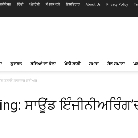
ਲੀਕੇਸ਼ਨ
ਹਿੰਦੀ
ਅੰਗਰੇਜ਼ੀ
ਸੰਪਰਕ ਕਰੋ
ਇਸ਼ਤਿਹਾਰ
About Us
Privacy Policy
Te
ਾ
ਕੁਦਰਤ
ਬੱਚਿਆਂ ਦਾ ਕੋਨਾ
ਖੇਤੀ ਬਾੜੀ
ਸਮਾਜ
ਸੈਰ ਸਪਾਟਾ
ਪ
ਗ’ਚ ਬਣਾਓ ਸ਼ਾਨਦਾਰ ਕਰੀਅਰ
ing: ਸਾਊਂਡ ਇੰਜੀਨੀਅਰਿੰਗ