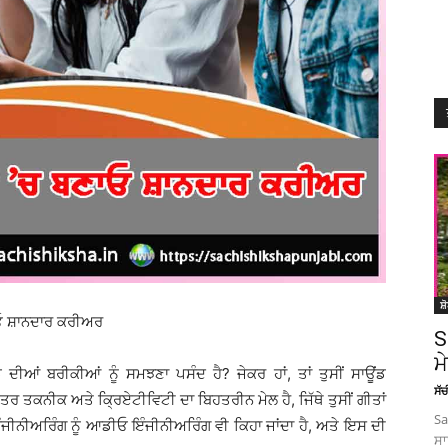
ਸ਼
ਓ ਸ਼ਾਨਦਾਰ ਕਰੀਅਰ
S
ਮ
ਦੀਆਂ ਬਰੀਕੀਆਂ ਨੂੰ ਸਮਝਣਾ ਪਸੰਦ ਹੈ? ਜੇਕਰ ਹਾਂ, ਤਾਂ ਤੁਸੀਂ ਸਾਊਂਡ
ਸੱ
 ਤਕਨੀਕ ਅਤੇ ਕ੍ਰਿਏਟੀਵਿਟੀ ਦਾ ਬਿਹਤਰੀਨ ਮੇਲ ਹੈ, ਜਿੱਥੇ ਤੁਸੀਂ ਗੀਤਾਂ
Sa
ੰਜੀਨੀਅਰਿੰਗ ਨੂੰ ਆਡੀਓ ਇੰਜੀਨੀਅਰਿੰਗ ਵੀ ਕਿਹਾ ਜਾਂਦਾ ਹੈ, ਅਤੇ ਇਸ ਦੀ
ਸਾ