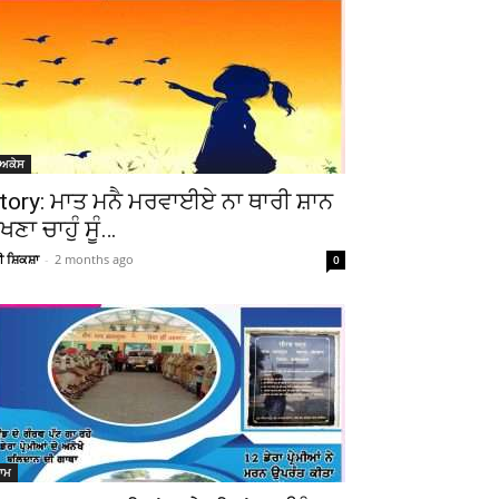
ੋਅਕੇਸ
tory: ਮਾਤ ਮਨੈ ਮਰਵਾਈਏ ਨਾ ਥਾਰੀ ਸ਼ਾਨ
ੇਖਣਾ ਚਾਹੁੰ ਸੂੰ…
ਚੀ ਸ਼ਿਕਸ਼ਾ
-
2 months ago
0
ਆਮ