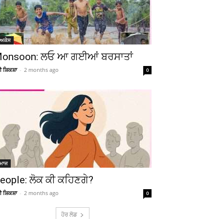
ੋਅਕੇਸ
onsoon: ਲਓ ਆ ਗਈਆਂ ਬਰਸਾਤਾਂ
ਚੀ ਸ਼ਿਕਸ਼ਾ
-
2 months ago
0
ਮਾਜ
eople: ਲੋਕ ਕੀ ਕਹਿਣਗੇ?
ਚੀ ਸ਼ਿਕਸ਼ਾ
-
2 months ago
0
ਹੋਰ ਲੋਡ