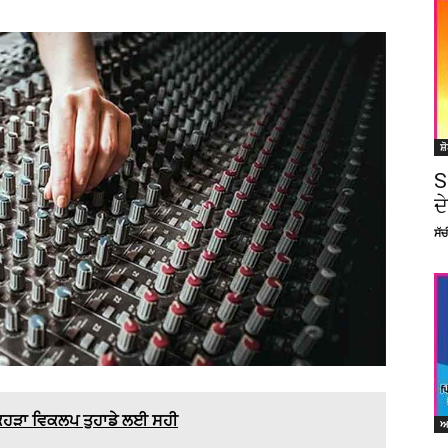
ਸ਼
S
ਦ
ਸੱ
ਕਿਹੜਾ ਵਿਕਲਪ ਤੁਹਾਡੇ ਲਈ ਸਹੀ