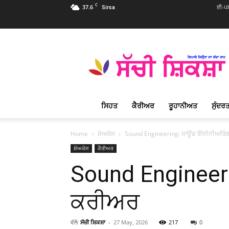
C
37.6
ਈ-ਪਬ
Sirsa
Sachi
Shiksha
Punjabi
–
ਸੱਚੀ
ਸ਼ਿਕਸ਼ਾ
ਸਿਹਤ
ਕੈਰੀਅਰ
ਰੂਹਾਨੀਅਤ
ਸੁੰਦਰਤ
ਪ੍ਰਸਿੱਧ
ਰੂਹਾਨੀ
ਮੈਗਜ਼ੀਨ
Home
ਸ਼ੋਅਕੇਸ
Sound Engineering: ਸਾਊਂਡ ਇੰਜੀਨੀਅਰਿੰ
ਸ਼ੋਅਕੇਸ
ਕੈਰੀਅਰ
Sound Engineer
ਕਰੀਅਰ
ਵੱਲੋ
ਸੱਚੀ ਸ਼ਿਕਸ਼ਾ
-
27 May, 2026
217
0