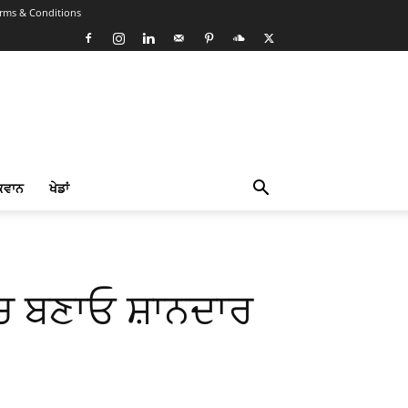
rms & Conditions
ਕਵਾਨ
ਖੇਡਾਂ
’ਚ ਬਣਾਓ ਸ਼ਾਨਦਾਰ