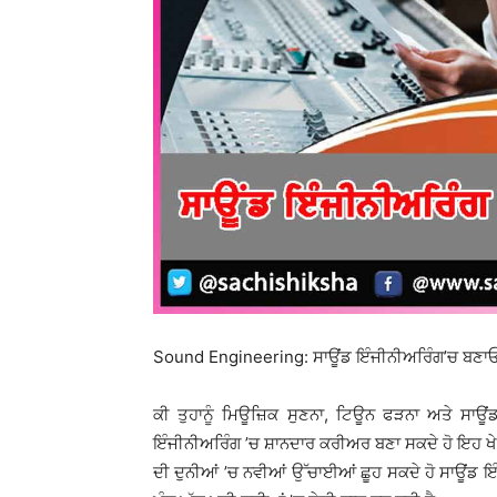
Sound Engineering: ਸਾਊਂਡ ਇੰਜੀਨੀਅਰਿੰਗ’ਚ ਬਣਾ
ਕੀ ਤੁਹਾਨੂੰ ਮਿਊਜ਼ਿਕ ਸੁਣਨਾ, ਟਿਊਨ ਫੜਨਾ ਅਤੇ ਸਾਊਂਡ 
ਇੰਜੀਨੀਅਰਿੰਗ ’ਚ ਸ਼ਾਨਦਾਰ ਕਰੀਅਰ ਬਣਾ ਸਕਦੇ ਹੋ ਇਹ ਖੇਤਰ
ਦੀ ਦੁਨੀਆਂ ’ਚ ਨਵੀਆਂ ਉੱਚਾਈਆਂ ਛੂਹ ਸਕਦੇ ਹੋ ਸਾਊਂਡ ਇ