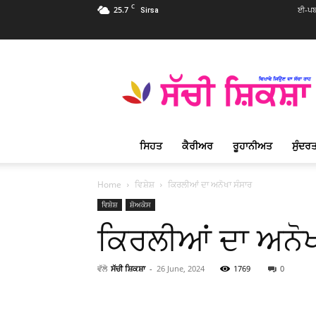
C
25.7
ਈ-ਪਬ
Sirsa
Sachi
Shiksha
Punjabi
–
ਸੱਚੀ
ਸ਼ਿਕਸ਼ਾ
ਸਿਹਤ
ਕੈਰੀਅਰ
ਰੂਹਾਨੀਅਤ
ਸੁੰਦਰਤ
ਪ੍ਰਸਿੱਧ
ਰੂਹਾਨੀ
ਮੈਗਜ਼ੀਨ
Home
ਵਿਸ਼ੇਸ਼
ਕਿਰਲੀਆਂ ਦਾ ਅਨੋਖਾ ਸੰਸਾਰ
ਵਿਸ਼ੇਸ਼
ਸ਼ੋਅਕੇਸ
ਕਿਰਲੀਆਂ ਦਾ ਅਨੋਖ
ਵੱਲੋ
ਸੱਚੀ ਸ਼ਿਕਸ਼ਾ
-
26 June, 2024
1769
0