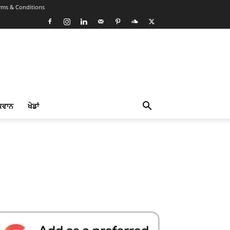
rms & Conditions
ਕਵਾਨ
ਖੇਡਾਂ