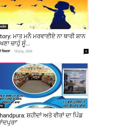
ੋਅਕੇਸ
tory: ਮਾਤ ਮਨੈ ਮਰਵਾਈਏ ਨਾ ਥਾਰੀ ਸ਼ਾਨ
ੇਖਣਾ ਚਾਹੁੰ ਸੂੰ…
ਚੀ ਸ਼ਿਕਸ਼ਾ
-
18 July, 2026
0
ਆਮ
handpura: ਸ਼ਹੀਦਾਂ ਅਤੇ ਵੀਰਾਂ ਦਾ ਪਿੰਡ
ਚਾਂਦਪੁਰਾ’