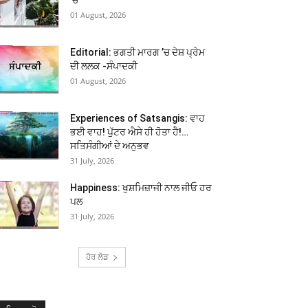
01 August, 2026
Editorial: ਭਗਤੀ ਮਾਰਗ ’ਚ ਦੇਸ਼ ਪ੍ਰੇਮ
ਦੀ ਲਲਕ -ਸੰਪਾਦਕੀ
01 August, 2026
Experiences of Satsangis: ਵਾਹ
ਭਈ ਵਾਹ! ਪੁੱਟਰ ਐਸੇ ਹੀ ਹੋਤਾ ਹੈ!…
ਸਤਿਸੰਗੀਆਂ ਦੇ ਅਨੁਭਵ
31 July, 2026
Happiness: ਖੁਸ਼ਮਿਜ਼ਾਜੀ ਨਾਲ ਜੀਓ ਹਰ
ਪਲ
31 July, 2026
ਹੋਰ ਲੋਡ