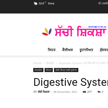
C
32.8
ਈ-ਪਬਲੀਕ
Sirsa
Sachi
Shiksha
Punjabi
–
ਸੱਚੀ
ਸ਼ਿਕਸ਼ਾ
ਸਿਹਤ
ਕੈਰੀਅਰ
ਰੂਹਾਨੀਅਤ
ਸੁੰਦਰਤ
ਪ੍ਰਸਿੱਧ
ਰੂਹਾਨੀ
ਮੈਗਜ਼ੀਨ
Home
ਸ਼ੋਅਕੇਸ
Digestive System: ਹਰ ਬਿਮਾਰੀ ਦਾ ਕਾਰਨ ਹ
ਸ਼ੋਅਕੇਸ
ਸਿਹਤ
ਚੰਗੀ ਸਿਹਤ ਲਈ ਸੁਝਾਅ
Digestive Syste
ਵੱਲੋ
ਸੱਚੀ ਸ਼ਿਕਸ਼ਾ
-
08 November, 2021
217
0