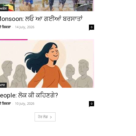
ੋਅਕੇਸ
onsoon: ਲਓ ਆ ਗਈਆਂ ਬਰਸਾਤਾਂ
ਚੀ ਸ਼ਿਕਸ਼ਾ
-
14 July, 2026
0
ਮਾਜ
eople: ਲੋਕ ਕੀ ਕਹਿਣਗੇ?
ਚੀ ਸ਼ਿਕਸ਼ਾ
-
10 July, 2026
0
ਹੋਰ ਲੋਡ