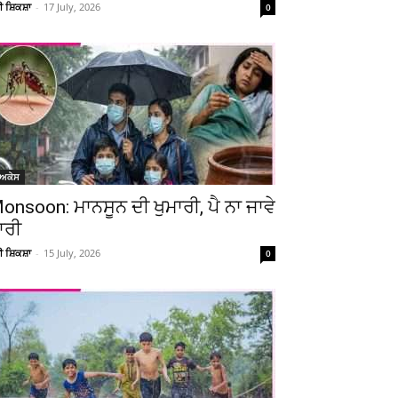
ਚੀ ਸ਼ਿਕਸ਼ਾ
-
17 July, 2026
0
ੋਅਕੇਸ
onsoon: ਮਾਨਸੂਨ ਦੀ ਖੁਮਾਰੀ, ਪੈ ਨਾ ਜਾਵੇ
ਾਰੀ
ਚੀ ਸ਼ਿਕਸ਼ਾ
-
15 July, 2026
0