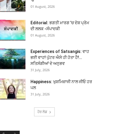
01 August, 2026
Editorial: ਭਗਤੀ ਮਾਰਗ ’ਚ ਦੇਸ਼ ਪ੍ਰੇਮ
ਦੀ ਲਲਕ -ਸੰਪਾਦਕੀ
01 August, 2026
Experiences of Satsangis: ਵਾਹ
ਭਈ ਵਾਹ! ਪੁੱਟਰ ਐਸੇ ਹੀ ਹੋਤਾ ਹੈ!…
ਸਤਿਸੰਗੀਆਂ ਦੇ ਅਨੁਭਵ
31 July, 2026
Happiness: ਖੁਸ਼ਮਿਜ਼ਾਜੀ ਨਾਲ ਜੀਓ ਹਰ
ਪਲ
31 July, 2026
ਹੋਰ ਲੋਡ