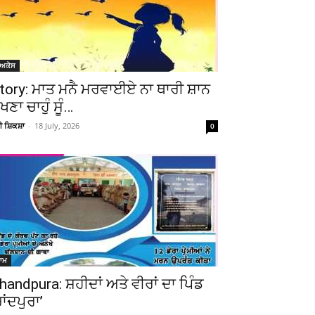
ੋਅਕੇਸ
tory: ਮਾਤ ਮਨੈ ਮਰਵਾਈਏ ਨਾ ਥਾਰੀ ਸ਼ਾਨ
ੇਖਣਾ ਚਾਹੁੰ ਸੂੰ…
ਚੀ ਸ਼ਿਕਸ਼ਾ
-
18 July, 2026
0
ਆਮ
handpura: ਸ਼ਹੀਦਾਂ ਅਤੇ ਵੀਰਾਂ ਦਾ ਪਿੰਡ
ਚਾਂਦਪੁਰਾ’