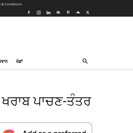
 & Conditions
ਕਵਾਨ
ਖੇਡਾਂ
ੈ ਖਰਾਬ ਪਾਚਣ-ਤੰਤਰ