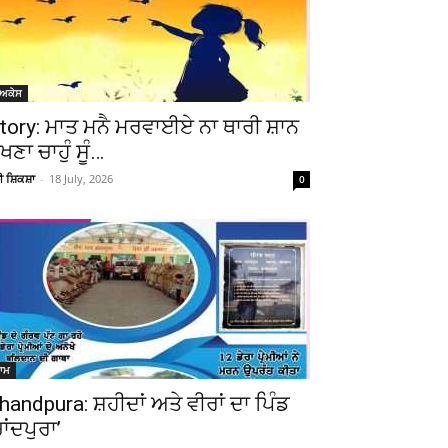
ੋਅਕੇਸ
tory: ਮਾਤ ਮਨੈ ਮਰਵਾਈਏ ਨਾ ਥਾਰੀ ਸ਼ਾਨ
ੇਖਣਾ ਚਾਹੁੰ ਸੂੰ…
ਚੀ ਸ਼ਿਕਸ਼ਾ
-
18 July, 2026
0
ਆਮ
handpura: ਸ਼ਹੀਦਾਂ ਅਤੇ ਵੀਰਾਂ ਦਾ ਪਿੰਡ
ਚਾਂਦਪੁਰਾ’