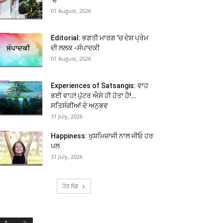
01 August, 2026
Editorial: ਭਗਤੀ ਮਾਰਗ ’ਚ ਦੇਸ਼ ਪ੍ਰੇਮ
ਦੀ ਲਲਕ -ਸੰਪਾਦਕੀ
01 August, 2026
Experiences of Satsangis: ਵਾਹ
ਭਈ ਵਾਹ! ਪੁੱਟਰ ਐਸੇ ਹੀ ਹੋਤਾ ਹੈ!…
ਸਤਿਸੰਗੀਆਂ ਦੇ ਅਨੁਭਵ
31 July, 2026
Happiness: ਖੁਸ਼ਮਿਜ਼ਾਜੀ ਨਾਲ ਜੀਓ ਹਰ
ਪਲ
31 July, 2026
ਹੋਰ ਲੋਡ