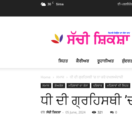
C
30
ਈ-ਪਬਲੀਕੇ
Sirsa
Sachi
Shiksha
Punjabi
–
ਸੱਚੀ
ਸ਼ਿਕਸ਼ਾ
ਸਿਹਤ
ਕੈਰੀਅਰ
ਰੂਹਾਨੀਅਤ
ਸੁੰਦਰਤ
ਪ੍ਰਸਿੱਧ
ਰੂਹਾਨੀ
ਮੈਗਜ਼ੀਨ
Home
ਸਮਾਜ
ਧੀ ਦੀ ਗ੍ਰਹਿਸਥੀ ’ਚ ਨਾ ਕਰੋ ਦਖਲਅੰਦਾਜ਼ੀ
ਸਮਾਜ
ਸ਼ੋਅਕੇਸ
ਮਹਿਲਾਵਾਂ ਦਾ ਕੋਨਾ
ਪਰਿਵਾਰ
ਮਹਿਲਾਵਾਂ ਦੀ ਸਿਹਤ
ਧੀ ਦੀ ਗ੍ਰਹਿਸਥੀ 
ਵੱਲੋ
ਸੱਚੀ ਸ਼ਿਕਸ਼ਾ
-
05 June, 2024
321
0