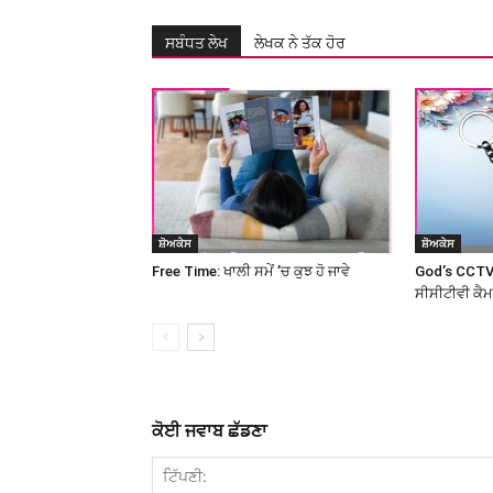
ਸਬੰਧਤ ਲੇਖ
ਲੇਖਕ ਨੇ ਤੱਕ ਹੋਰ
ਸ਼ੋਅਕੇਸ
ਸ਼ੋਅਕੇਸ
Free Time: ਖਾਲੀ ਸਮੇਂ ’ਚ ਕੁਝ ਹੋ ਜਾਵੇ
God’s CCTV
ਸੀਸੀਟੀਵੀ ਕੈ
ਕੋਈ ਜਵਾਬ ਛੱਡਣਾ