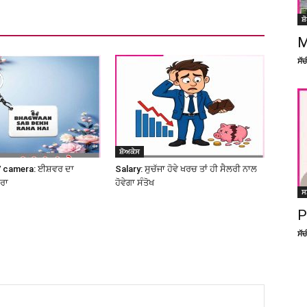
ਸ਼
M
ਸੱ
ਸ਼ੋਅਕੇਸ
 camera: ਈਸ਼ਵਰ ਦਾ
Salary: ਸੁਚੱਜਾ ਹੋਵੇ ਖਰਚ ਤਾਂ ਹੀ ਸੈਲਰੀ ਨਾਲ
ਮਰਾ
ਹੋਵੇਗਾ ਸੰਤੋਖ
ਸ
P
ਸੱ