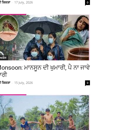
ਚੀ ਸ਼ਿਕਸ਼ਾ
-
17 July, 2026
0
Telegram
Copy URL
ੋਅਕੇਸ
onsoon: ਮਾਨਸੂਨ ਦੀ ਖੁਮਾਰੀ, ਪੈ ਨਾ ਜਾਵੇ
ਾਰੀ
ਚੀ ਸ਼ਿਕਸ਼ਾ
-
15 July, 2026
0