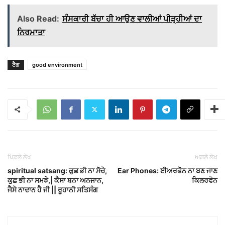
Also Read:
ਸੰਸਕਾਰੀ ਬੱਚਾ ਹੀ ਆਉਣ ਵਾਲੀਆਂ ਪੀੜ੍ਹੀਆਂ ਦਾ
ਨਿਰਮਾਤਾ
ਟੈਗ
good environment
ਪਿਛਲੇ ਲੇਖ
ਅਗਲੇ ਲੇਖ
spiritual satsang: ਕੁਛ ਭੀ ਨਾ ਸੋਚੇ,
Ear Phones: ਈਅਰਫੋਨ ਨਾ ਬਣ ਜਾਣ
ਕੁਛ ਭੀ ਨਾ ਸਮਝੇ,| ਕੈਸਾ ਬਨਾ ਅਨਜਾਨ,
ਕਿਲਰਫੋਨ
ਜੈਸੇ ਨਾਦਾਨ ਹੈ ਜੀ || ਰੂਹਾਨੀ ਸਤਿਸੰਗ