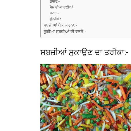
ਗਾਜਰ:-
ਸੇਮ ਦੀਆਂ ਫਲੀਆਂ
ਮਟਰ:-
ਫੁੱਲਗੋਭੀ:-
ਸਬਜ਼ੀਆਂ ਪੈਕ ਕਰਨਾ:-
ਸੁੱਕੀਆਂ ਸਬਜ਼ੀਆਂ ਦੀ ਵਰਤੋਂ:-
ਸਬਜ਼ੀਆਂ ਸੁਕਾਉਣ ਦਾ ਤਰੀਕਾ:-