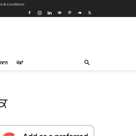
ms & Conditions
ਕਵਾਨ
ਖੇਡਾਂ
ੀਕ