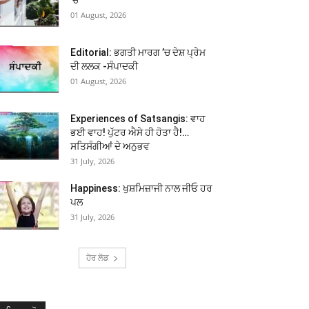
01 August, 2026
Editorial: ਭਗਤੀ ਮਾਰਗ ’ਚ ਦੇਸ਼ ਪ੍ਰੇਮ
ਦੀ ਲਲਕ -ਸੰਪਾਦਕੀ
01 August, 2026
Experiences of Satsangis: ਵਾਹ
ਭਈ ਵਾਹ! ਪੁੱਟਰ ਐਸੇ ਹੀ ਹੋਤਾ ਹੈ!…
ਸਤਿਸੰਗੀਆਂ ਦੇ ਅਨੁਭਵ
31 July, 2026
Happiness: ਖੁਸ਼ਮਿਜ਼ਾਜੀ ਨਾਲ ਜੀਓ ਹਰ
ਪਲ
31 July, 2026
ਹੋਰ ਲੋਡ