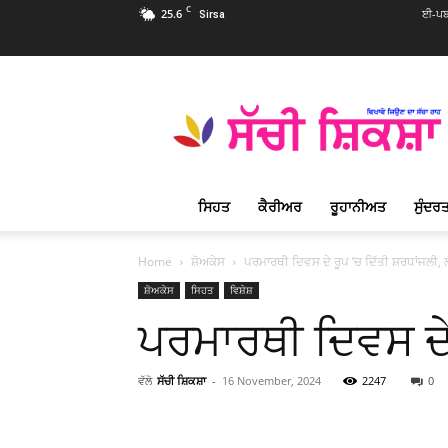
C
25.6
ਈ-ਪਬ
Sirsa
Sachi
Shiksha
Punjabi
–
ਸੱਚੀ
ਸ਼ਿਕਸ਼ਾ
ਸਿਹਤ
ਕੈਰੀਅਰ
ਰੂਹਾਨੀਅਤ
ਸੁੰਦਰਤ
ਪ੍ਰਸਿੱਧ
ਰੂਹਾਨੀ
ਮੈਗਜ਼ੀਨ
Home
ਸ਼ੋਅਕੇਸ
ਪਰਮਾਰਥੀ ਦਿਵਸ ਦੇ ਰੂਪ ’ਚ ਦਿੱਤੀ ਸ਼ਰਧਾਂਜਲੀ,
ਸ਼ੋਅਕੇਸ
ਸਿਹਤ
ਵਿਸ਼ੇਸ਼
ਪਰਮਾਰਥੀ ਦਿਵਸ ਦੇ 
ਵੱਲੋ
ਸੱਚੀ ਸ਼ਿਕਸ਼ਾ
-
16 November, 2024
2247
0