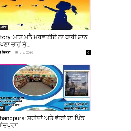
ੋਅਕੇਸ
tory: ਮਾਤ ਮਨੈ ਮਰਵਾਈਏ ਨਾ ਥਾਰੀ ਸ਼ਾਨ
ੇਖਣਾ ਚਾਹੁੰ ਸੂੰ…
ਚੀ ਸ਼ਿਕਸ਼ਾ
-
18 July, 2026
0
ਆਮ
handpura: ਸ਼ਹੀਦਾਂ ਅਤੇ ਵੀਰਾਂ ਦਾ ਪਿੰਡ
ਚਾਂਦਪੁਰਾ’