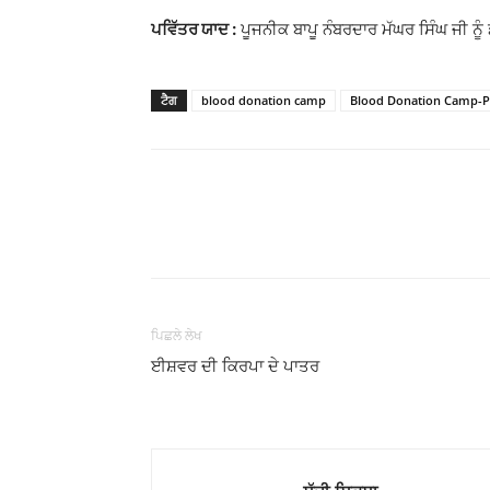
ਪਵਿੱਤਰ ਯਾਦ :
ਪੂਜਨੀਕ ਬਾਪੂ ਨੰਬਰਦਾਰ ਮੱਘਰ ਸਿੰਘ ਜੀ ਨੂੰ
ਟੈਗ
blood donation camp
Blood Donation Camp-P
WhatsApp
Share
ਪਿਛਲੇ ਲੇਖ
ਈਸ਼ਵਰ ਦੀ ਕਿਰਪਾ ਦੇ ਪਾਤਰ