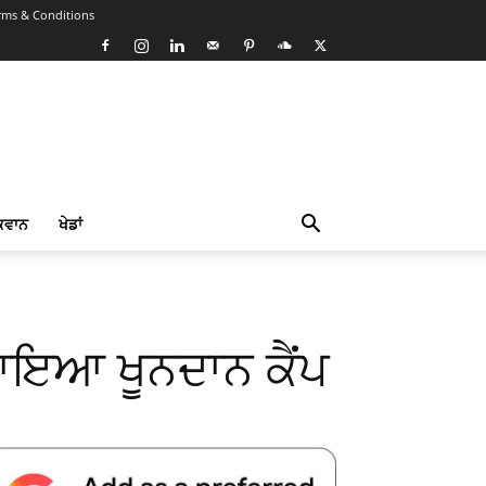
rms & Conditions
ਕਵਾਨ
ਖੇਡਾਂ
ਲਾਇਆ ਖੂਨਦਾਨ ਕੈਂਪ