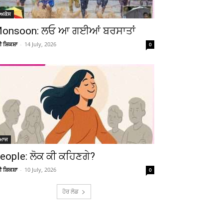
ੋਅਕੇਸ
onsoon: ਲਓ ਆ ਗਈਆਂ ਬਰਸਾਤਾਂ
ਚੀ ਸ਼ਿਕਸ਼ਾ
-
14 July, 2026
0
Telegram
Copy URL
ਮਾਜ
eople: ਲੋਕ ਕੀ ਕਹਿਣਗੇ?
ਚੀ ਸ਼ਿਕਸ਼ਾ
-
10 July, 2026
0
ਹੋਰ ਲੋਡ