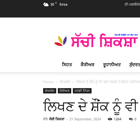
C
30
ਈ-ਪਬਲੀਕੇ
Sirsa
Sachi
Shiksha
Punjabi
–
ਸੱਚੀ
ਸ਼ਿਕਸ਼ਾ
ਸਿਹਤ
ਕੈਰੀਅਰ
ਰੂਹਾਨੀਅਤ
ਸੁੰਦਰਤ
ਪ੍ਰਸਿੱਧ
ਰੂਹਾਨੀ
ਮੈਗਜ਼ੀਨ
Home
ਸ਼ੋਅਕੇਸ
ਲਿਖਣ ਦੇ ਸ਼ੌਂਕ ਨੂੰ ਵੀ ਬਣਾ ਸਕਦੇ ਹੋ ਬੈਸਟ ਕ
ਸ਼ੋਅਕੇਸ
ਕੈਰੀਅਰ
ਸਟੱਡੀ ਟਿੱਪਸ
ਲਿਖਣ ਦੇ ਸ਼ੌਂਕ ਨੂੰ
ਵੱਲੋ
ਸੱਚੀ ਸ਼ਿਕਸ਼ਾ
-
21 September, 2024
1264
0