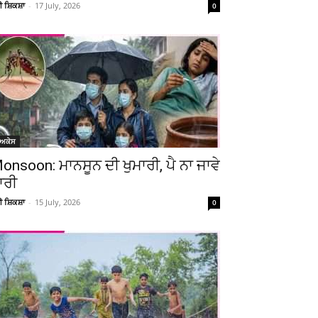
ਚੀ ਸ਼ਿਕਸ਼ਾ
-
17 July, 2026
0
ੋਅਕੇਸ
Telegram
Copy URL
onsoon: ਮਾਨਸੂਨ ਦੀ ਖੁਮਾਰੀ, ਪੈ ਨਾ ਜਾਵੇ
ਾਰੀ
ਚੀ ਸ਼ਿਕਸ਼ਾ
-
15 July, 2026
0