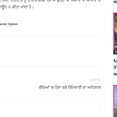
ਲੋਕ ਹੋਸਟ ਰਾਈਟਰ ਨੂੰ ਹਾਇਰ ਕਰਦੇ ਹਨ ਜੋ ਉਨ੍ਹਾਂ ਦੇ ਵਿਚਾਰਾਂ ਦੇ ਆਧਾਰ ’ਤੇ
ਸੱ
ਊਂਟ ਪੇ ਕੀਤਾ ਜਾਂਦਾ ਹੈ।
Career Option
ਸ਼
Facebook
X
Linkedin
Pinterest
M
ਭ
ਸੱ
ਅਗਲੇ ਲੇਖ
ਬੱਚਿਆਂ ’ਚ ਪੈਦਾ ਕਰੋ ਜ਼ਿੰੰਮੇਵਾਰੀ ਦਾ ਅਹਿਸਾਸ