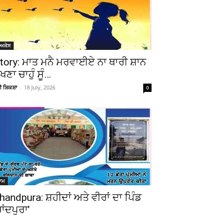
ੋਅਕੇਸ
tory: ਮਾਤ ਮਨੈ ਮਰਵਾਈਏ ਨਾ ਥਾਰੀ ਸ਼ਾਨ
ੇਖਣਾ ਚਾਹੁੰ ਸੂੰ…
ਚੀ ਸ਼ਿਕਸ਼ਾ
-
18 July, 2026
0
ਆਮ
handpura: ਸ਼ਹੀਦਾਂ ਅਤੇ ਵੀਰਾਂ ਦਾ ਪਿੰਡ
ਚਾਂਦਪੁਰਾ’