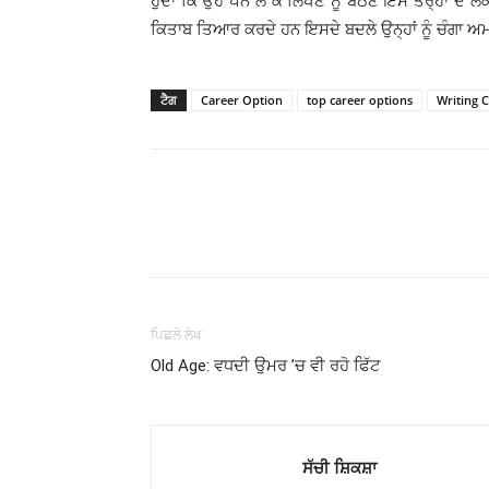
ਹੁੰਦਾ ਕਿ ਉਹ ਪੈੱਨ ਲੈ ਕੇ ਲਿਖਣ ਨੂੰ ਬੈਠਣ ਇਸ ਤਰ੍ਹਾਂ ਦੇ 
ਕਿਤਾਬ ਤਿਆਰ ਕਰਦੇ ਹਨ ਇਸਦੇ ਬਦਲੇ ਉਨ੍ਹਾਂ ਨੂੰ ਚੰਗਾ ਅਮਾ
ਟੈਗ
Career Option
top career options
Writing 
WhatsApp
Share
ਪਿਛਲੇ ਲੇਖ
Old Age: ਵਧਦੀ ਉਮਰ ’ਚ ਵੀ ਰਹੋ ਫਿੱਟ
ਸੱਚੀ ਸ਼ਿਕਸ਼ਾ