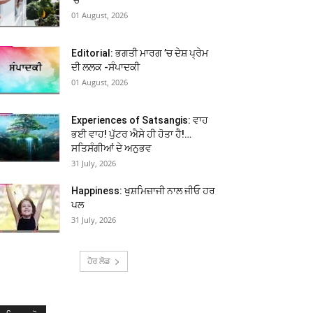
01 August, 2026
Editorial: ਭਗਤੀ ਮਾਰਗ ’ਚ ਦੇਸ਼ ਪ੍ਰੇਮ
ਦੀ ਲਲਕ -ਸੰਪਾਦਕੀ
01 August, 2026
Experiences of Satsangis: ਵਾਹ
ਭਈ ਵਾਹ! ਪੁੱਟਰ ਐਸੇ ਹੀ ਹੋਤਾ ਹੈ!…
ਸਤਿਸੰਗੀਆਂ ਦੇ ਅਨੁਭਵ
31 July, 2026
Happiness: ਖੁਸ਼ਮਿਜ਼ਾਜੀ ਨਾਲ ਜੀਓ ਹਰ
ਪਲ
31 July, 2026
ਹੋਰ ਲੋਡ