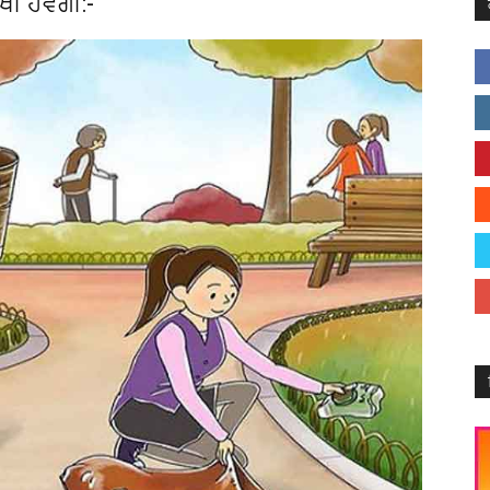
ੀ ਹੋਵੇਗੀ:-