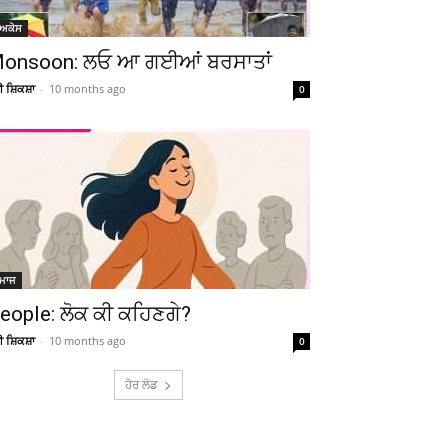
ੋਅਕੇਸ
onsoon: ਲਓ ਆ ਗਈਆਂ ਬਰਸਾਤਾਂ
ਚੀ ਸ਼ਿਕਸ਼ਾ
-
10 months ago
0
ਮਾਜ
eople: ਲੋਕ ਕੀ ਕਹਿਣਗੇ?
ਚੀ ਸ਼ਿਕਸ਼ਾ
-
10 months ago
0
ਹੋਰ ਲੋਡ