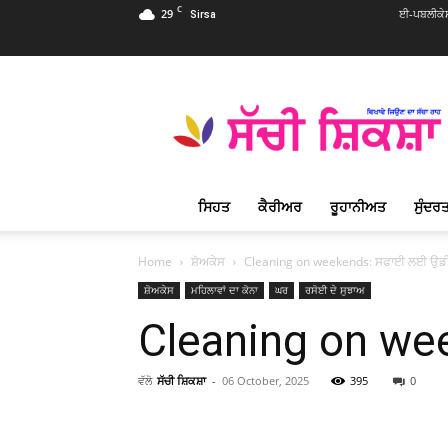
C
29
ਈ-ਪਬਲੀਕੇ
Sirsa
Sachi
Shiksha
Punjabi
–
ਸੱਚੀ
ਸ਼ਿਕਸ਼ਾ
ਸਿਹਤ
ਕੈਰੀਅਰ
ਰੂਹਾਨੀਅਤ
ਸੁੰਦਰਤ
ਪ੍ਰਸਿੱਧ
ਰੂਹਾਨੀ
ਮੈਗਜ਼ੀਨ
Home
ਸ਼ੋਅਕੇਸ
Cleaning on weekends: ਸਫਾਈ ਲਈ ਉਡੀਕ 
ਸ਼ੋਅਕੇਸ
ਮਹਿਲਾਵਾਂ ਦਾ ਕੋਨਾ
ਘਰ
ਰਸੋਈ ਦੇ ਸੁਝਾਅ
Cleaning on wee
ਵੱਲੋ
ਸੱਚੀ ਸ਼ਿਕਸ਼ਾ
-
06 October, 2025
395
0