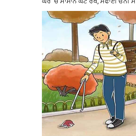
ਘਰ ’ਚ ਸਾਮਾਨ ਘੱਟ ਰੱਖੋ, ਸਫਾਈ ਓਨੀ ਸੌਖ