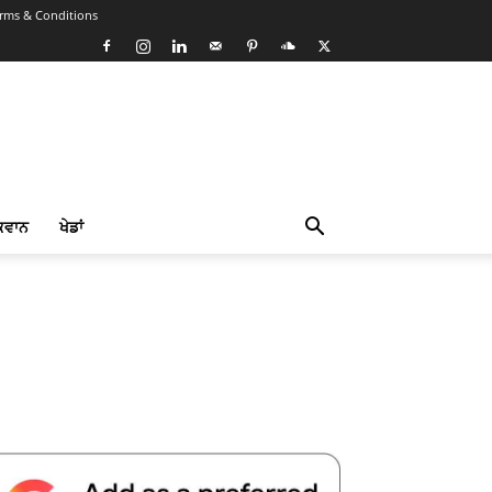
rms & Conditions
ਕਵਾਨ
ਖੇਡਾਂ