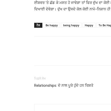
ਈਸ਼ਵਰ ’ਤੇ ਛੱਡ ਕੇ ਮਸਤ ਹੋ ਜਾਵੇਗਾ ਤਾਂ ਫਿਰ ਦੁੱਖ ਦਾ ਕੋ
ਦਿਖਾਈ ਦੇਵੇਗਾ। ਦੁੱਖ ਦਾ ਉਸਦੇ ਕੋਲ ਕੋਈ ਨਾਮੋ-ਨਿਸ਼ਾਨ ਹੀ
ਟੈਗ
Be happy
being happy
Happy
To Be Ha
WhatsApp
Share
ਪਿਛਲੇ ਲੇਖ
Relationships: ਦੋ ਨਾਲ ਪੂਰੇ ਹੁੰਦੇ ਹਨ ਰਿਸ਼ਤੇ