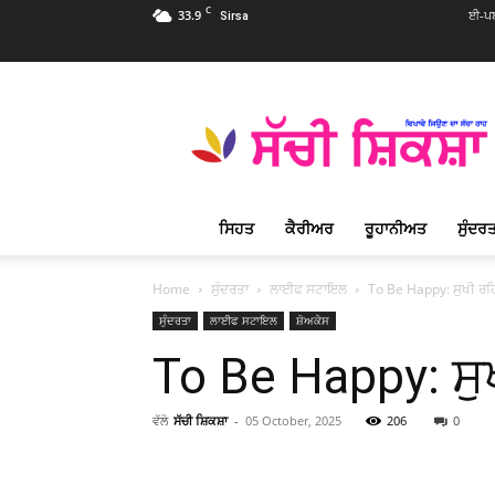
C
33.9
ਈ-ਪਬ
Sirsa
Sachi
Shiksha
Punjabi
–
ਸੱਚੀ
ਸ਼ਿਕਸ਼ਾ
ਸਿਹਤ
ਕੈਰੀਅਰ
ਰੂਹਾਨੀਅਤ
ਸੁੰਦਰਤ
ਪ੍ਰਸਿੱਧ
ਰੂਹਾਨੀ
ਮੈਗਜ਼ੀਨ
Home
ਸੁੰਦਰਤਾ
ਲਾਈਫ ਸਟਾਇਲ
To Be Happy: ਸੁਖੀ ਰਹ
ਸੁੰਦਰਤਾ
ਲਾਈਫ ਸਟਾਇਲ
ਸ਼ੋਅਕੇਸ
To Be Happy: ਸੁ
ਵੱਲੋ
ਸੱਚੀ ਸ਼ਿਕਸ਼ਾ
-
05 October, 2025
206
0