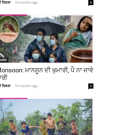
ਚੀ ਸ਼ਿਕਸ਼ਾ
-
10 months ago
0
ੋਅਕੇਸ
Telegram
Copy URL
onsoon: ਮਾਨਸੂਨ ਦੀ ਖੁਮਾਰੀ, ਪੈ ਨਾ ਜਾਵੇ
ਾਰੀ
ਚੀ ਸ਼ਿਕਸ਼ਾ
-
10 months ago
0