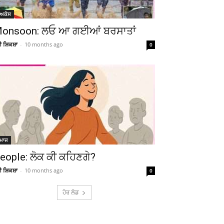
ੋਅਕੇਸ
onsoon: ਲਓ ਆ ਗਈਆਂ ਬਰਸਾਤਾਂ
ਚੀ ਸ਼ਿਕਸ਼ਾ
-
10 months ago
0
ਮਾਜ
eople: ਲੋਕ ਕੀ ਕਹਿਣਗੇ?
ਚੀ ਸ਼ਿਕਸ਼ਾ
-
10 months ago
0
ਹੋਰ ਲੋਡ