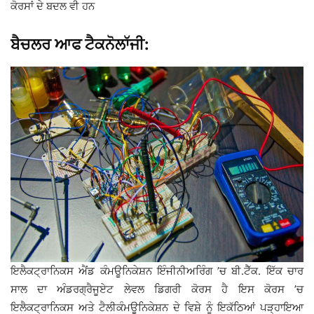
ਕੋਰਸਾਂ ਦੇ ਬਦਲ ਵੀ ਹਨ
ਬੈਚਲਰ ਆਫ ਟੈਕਨੋਲਾੱਜੀ:
ਇਲੈਕਟ੍ਰਾਨਿਕਸ ਐਂਡ ਕੰਮਊਨਿਕੇਸ਼ਨ ਇੰਜੀਨੀਅਰਿੰਗ ’ਚ ਬੀ.ਟੈੱਕ. ਇੱਕ ਚਾਰ
ਸਾਲ ਦਾ ਅੰਡਰਗ੍ਰੈਜੂਏਟ ਲੇਵਲ ਡਿਗਰੀ ਕੋਰਸ ਹੈ ਇਸ ਕੋਰਸ ’ਚ
ਇਲੈਕਟ੍ਰਾਨਿਕਸ ਅਤੇ ਟੈਲੀਕੰਮਊਨਿਕੇਸ਼ਨ ਦੇ ਵਿਸ਼ੇ ਨੂੰ ਇਕੱਠਿਆਂ ਪੜ੍ਹਾਇਆ