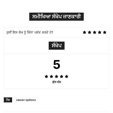
ਸਮੀਖਿਆ ਸੰਖੇਪ ਜਾਣਕਾਰੀ
ਤੁਸੀਂ ਇਸ ਲੇਖ ਨੂੰ ਕਿੰਨਾ ਪਸੰਦ ਕਰਦੇ ਹੋ?
ਸੰਖੇਪ
5
ਕੁੱਲ ਅੰਕ
ਟੈਗ
career options