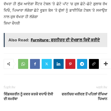
ਵੱਖਰਾ ਹੀ ਲੁੱਕ ਆਏਗਾ ਸੈਂਟਰ ਟੇਬਲ ’ਤੇ ਛੋਟੇ ਪਾੱਟ ’ਚ ਕੁਝ ਛੋਟੇ-ਛੋਟੇ ਗੁਲਾਬ ਰੱਖ
ਦਿਓ, ਪਿਆਰਾ ਲੱਗੇਗਾ ਛੋਟੇ ਵੂਡਨ ਬੇਸ ’ਤੇ ਫੁੱਲਾਂ ਨੂੰ ਡਾਈਨਿੰਗ ਟੇਬਲ ’ਤੇ ਸਜਾਉਣ
ਨਾਲ ਕੁਝ ਵੱਖਰਾ ਹੀ ਲੱਗੇਗਾ
ਸ਼ਿਖਾ ਚੌਧਰੀ
Also Read:
Furniture: ਫਰਨੀਚਰ ਦੀ ਦੇਖਭਾਲ ਕਿਵੇਂ ਕਰੀਏ
ਪਿਛਲੇ ਲੇਖ
ਅਗਲੇ ਲੇਖ
ਵਿੰਡਸਕਰੀਨ ਨੂੰ ਕਵਰ ਕਰਕੇ ਵਧਾਓ ਏਸੀ
ਫਰਨੀਚਰ ਖਰੀਦਣ ਤੋਂ ਪਹਿਲਾਂ ਰੱਖਿਆ
ਦੀ ਸਮਰੱਥਾ
ਧਿਆਨ