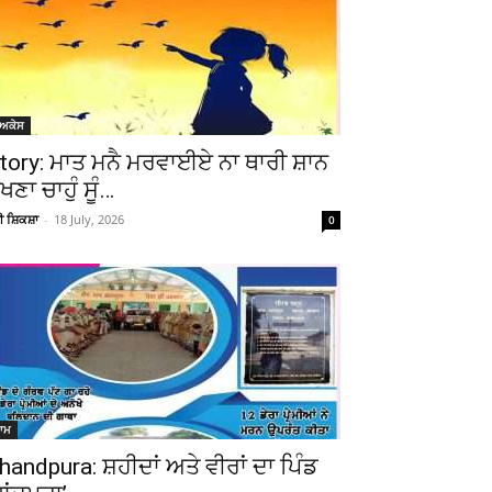
ੋਅਕੇਸ
tory: ਮਾਤ ਮਨੈ ਮਰਵਾਈਏ ਨਾ ਥਾਰੀ ਸ਼ਾਨ
ੇਖਣਾ ਚਾਹੁੰ ਸੂੰ…
ਚੀ ਸ਼ਿਕਸ਼ਾ
-
18 July, 2026
0
ਆਮ
handpura: ਸ਼ਹੀਦਾਂ ਅਤੇ ਵੀਰਾਂ ਦਾ ਪਿੰਡ