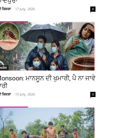
ਚਾਂਦਪੁਰਾ’
ਚੀ ਸ਼ਿਕਸ਼ਾ
-
17 July, 2026
0
ੋਅਕੇਸ
onsoon: ਮਾਨਸੂਨ ਦੀ ਖੁਮਾਰੀ, ਪੈ ਨਾ ਜਾਵੇ
ਾਰੀ
ਚੀ ਸ਼ਿਕਸ਼ਾ
-
15 July, 2026
0