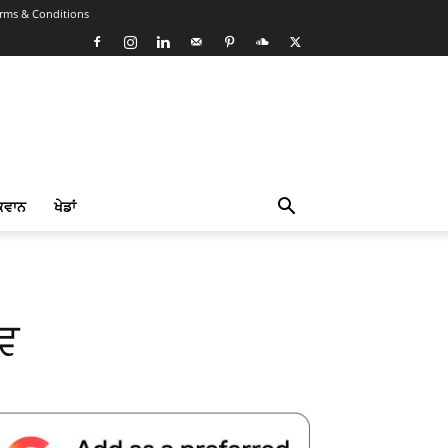
rms & Conditions
ਕਵਾਨ
ਖੇਡਾਂ
ਭਵ