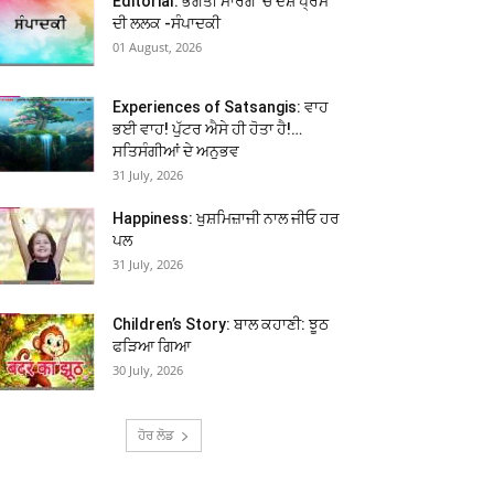
Editorial: ਭਗਤੀ ਮਾਰਗ ’ਚ ਦੇਸ਼ ਪ੍ਰੇਮ
ਦੀ ਲਲਕ -ਸੰਪਾਦਕੀ
01 August, 2026
Experiences of Satsangis: ਵਾਹ
ਭਈ ਵਾਹ! ਪੁੱਟਰ ਐਸੇ ਹੀ ਹੋਤਾ ਹੈ!…
ਸਤਿਸੰਗੀਆਂ ਦੇ ਅਨੁਭਵ
31 July, 2026
Happiness: ਖੁਸ਼ਮਿਜ਼ਾਜੀ ਨਾਲ ਜੀਓ ਹਰ
ਪਲ
31 July, 2026
Children’s Story: ਬਾਲ ਕਹਾਣੀ: ਝੂਠ
ਫੜਿਆ ਗਿਆ
30 July, 2026
ਹੋਰ ਲੋਡ