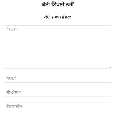
ਕੋਈ ਟਿੱਪਣੀ ਨਹੀਂ
ਕੋਈ ਜਵਾਬ ਛੱਡਣਾ