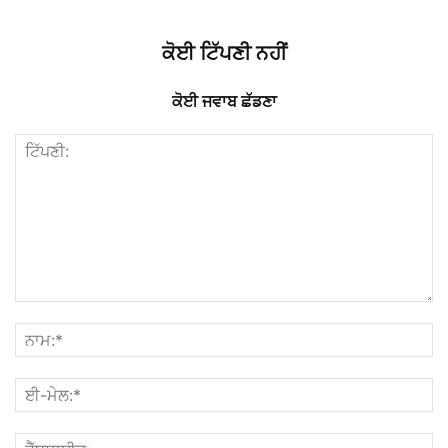
ਕੋਈ ਟਿੱਪਣੀ ਨਹੀਂ
ਕੋਈ ਜਵਾਬ ਛੱਡਣਾ