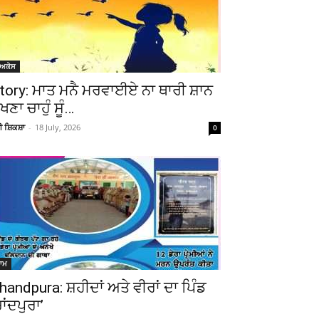
ੋਅਕੇਸ
tory: ਮਾਤ ਮਨੈ ਮਰਵਾਈਏ ਨਾ ਥਾਰੀ ਸ਼ਾਨ
ੇਖਣਾ ਚਾਹੁੰ ਸੂੰ…
ਚੀ ਸ਼ਿਕਸ਼ਾ
-
18 July, 2026
0
ਆਮ
handpura: ਸ਼ਹੀਦਾਂ ਅਤੇ ਵੀਰਾਂ ਦਾ ਪਿੰਡ
ਚਾਂਦਪੁਰਾ’
Telegram
Copy URL