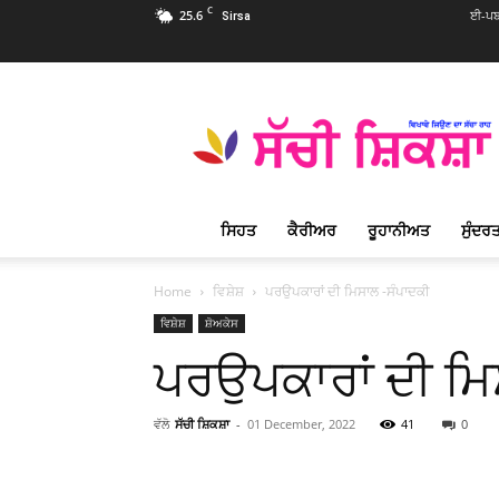
C
25.6
ਈ-ਪਬ
Sirsa
Sachi
Shiksha
Punjabi
–
ਸੱਚੀ
ਸ਼ਿਕਸ਼ਾ
ਸਿਹਤ
ਕੈਰੀਅਰ
ਰੂਹਾਨੀਅਤ
ਸੁੰਦਰਤ
ਪ੍ਰਸਿੱਧ
ਰੂਹਾਨੀ
ਮੈਗਜ਼ੀਨ
Home
ਵਿਸ਼ੇਸ਼
ਪਰਉਪਕਾਰਾਂ ਦੀ ਮਿਸਾਲ -ਸੰਪਾਦਕੀ
ਵਿਸ਼ੇਸ਼
ਸ਼ੋਅਕੇਸ
ਪਰਉਪਕਾਰਾਂ ਦੀ ਮਿ
ਵੱਲੋ
ਸੱਚੀ ਸ਼ਿਕਸ਼ਾ
-
01 December, 2022
41
0