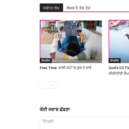
ਸਬੰਧਤ ਲੇਖ
ਲੇਖਕ ਨੇ ਤੱਕ ਹੋਰ
ਸ਼ੋਅਕੇਸ
ਸ਼ੋਅਕੇਸ
Free Time: ਖਾਲੀ ਸਮੇਂ ’ਚ ਕੁਝ ਹੋ ਜਾਵੇ
God’s CCTV
ਸੀਸੀਟੀਵੀ ਕੈ
ਕੋਈ ਜਵਾਬ ਛੱਡਣਾ