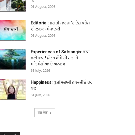
01 August, 2026
Editorial: ਭਗਤੀ ਮਾਰਗ ’ਚ ਦੇਸ਼ ਪ੍ਰੇਮ
ਦੀ ਲਲਕ -ਸੰਪਾਦਕੀ
01 August, 2026
Experiences of Satsangis: ਵਾਹ
ਭਈ ਵਾਹ! ਪੁੱਟਰ ਐਸੇ ਹੀ ਹੋਤਾ ਹੈ!…
ਸਤਿਸੰਗੀਆਂ ਦੇ ਅਨੁਭਵ
31 July, 2026
Happiness: ਖੁਸ਼ਮਿਜ਼ਾਜੀ ਨਾਲ ਜੀਓ ਹਰ
ਪਲ
31 July, 2026
ਹੋਰ ਲੋਡ