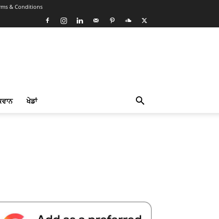
rms & Conditions
ਕਵਾਨ
ਖੇਡਾਂ