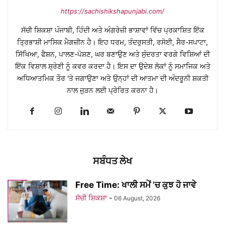
https://sachishikshapunjabi.com/
ਸੱਚੀ ਸ਼ਿਕਸ਼ਾ ਪੰਜਾਬੀ, ਹਿੰਦੀ ਅਤੇ ਅੰਗਰੇਜ਼ੀ ਭਾਸ਼ਾਵਾਂ ਵਿੱਚ ਪ੍ਰਕਾਸ਼ਿਤ ਇੱਕ
ਤ੍ਰਿਭਾਸ਼ੀ ਮਾਸਿਕ ਮੈਗਜ਼ੀਨ ਹੈ। ਇਹ ਧਰਮ, ਤੰਦਰੁਸਤੀ, ਰਸੋਈ, ਸੈਰ-ਸਪਾਟਾ,
ਸਿੱਖਿਆ, ਫੈਸ਼ਨ, ਪਾਲਣ-ਪੋਸ਼ਣ, ਘਰ ਬਣਾਉਣ ਅਤੇ ਸੁੰਦਰਤਾ ਵਰਗੇ ਵਿਸ਼ਿਆਂ ਦੀ
ਇੱਕ ਵਿਸ਼ਾਲ ਸ਼੍ਰੇਣੀ ਨੂੰ ਕਵਰ ਕਰਦਾ ਹੈ। ਇਸ ਦਾ ਉਦੇਸ਼ ਲੋਕਾਂ ਨੂੰ ਸਮਾਜਿਕ ਅਤੇ
ਅਧਿਆਤਮਿਕ ਤੌਰ 'ਤੇ ਜਗਾਉਣਾ ਅਤੇ ਉਨ੍ਹਾਂ ਦੀ ਆਤਮਾ ਦੀ ਅੰਦਰੂਨੀ ਸ਼ਕਤੀ
ਨਾਲ ਜੁੜਨ ਲਈ ਪ੍ਰੇਰਿਤ ਕਰਨਾ ਹੈ।
ਸਬੰਧਤ ਲੇਖ
Free Time: ਖਾਲੀ ਸਮੇਂ ’ਚ ਕੁਝ ਹੋ ਜਾਵੇ
ਸੱਚੀ ਸ਼ਿਕਸ਼ਾ
-
06 August, 2026