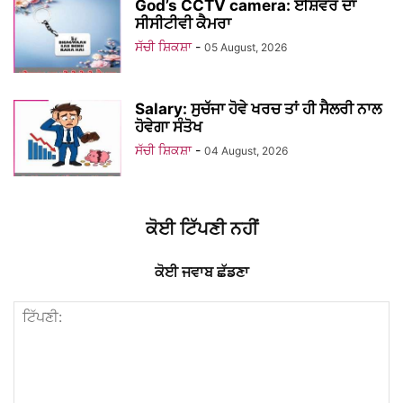
God’s CCTV camera: ਈਸ਼ਵਰ ਦਾ
ਸੀਸੀਟੀਵੀ ਕੈਮਰਾ
ਸੱਚੀ ਸ਼ਿਕਸ਼ਾ
-
05 August, 2026
Salary: ਸੁਚੱਜਾ ਹੋਵੇ ਖਰਚ ਤਾਂ ਹੀ ਸੈਲਰੀ ਨਾਲ
ਹੋਵੇਗਾ ਸੰਤੋਖ
ਸੱਚੀ ਸ਼ਿਕਸ਼ਾ
-
04 August, 2026
ਕੋਈ ਟਿੱਪਣੀ ਨਹੀਂ
ਕੋਈ ਜਵਾਬ ਛੱਡਣਾ