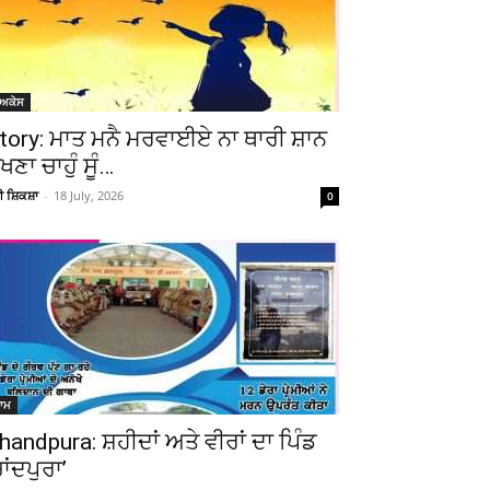
ੋਅਕੇਸ
tory: ਮਾਤ ਮਨੈ ਮਰਵਾਈਏ ਨਾ ਥਾਰੀ ਸ਼ਾਨ
ੇਖਣਾ ਚਾਹੁੰ ਸੂੰ…
ਚੀ ਸ਼ਿਕਸ਼ਾ
-
18 July, 2026
0
ਆਮ
handpura: ਸ਼ਹੀਦਾਂ ਅਤੇ ਵੀਰਾਂ ਦਾ ਪਿੰਡ
ਚਾਂਦਪੁਰਾ’