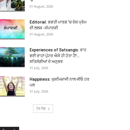
01 August, 2026
Editorial: ਭਗਤੀ ਮਾਰਗ ’ਚ ਦੇਸ਼ ਪ੍ਰੇਮ
ਦੀ ਲਲਕ -ਸੰਪਾਦਕੀ
01 August, 2026
Experiences of Satsangis: ਵਾਹ
ਭਈ ਵਾਹ! ਪੁੱਟਰ ਐਸੇ ਹੀ ਹੋਤਾ ਹੈ!…
ਸਤਿਸੰਗੀਆਂ ਦੇ ਅਨੁਭਵ
31 July, 2026
Happiness: ਖੁਸ਼ਮਿਜ਼ਾਜੀ ਨਾਲ ਜੀਓ ਹਰ
ਪਲ
31 July, 2026
ਹੋਰ ਲੋਡ