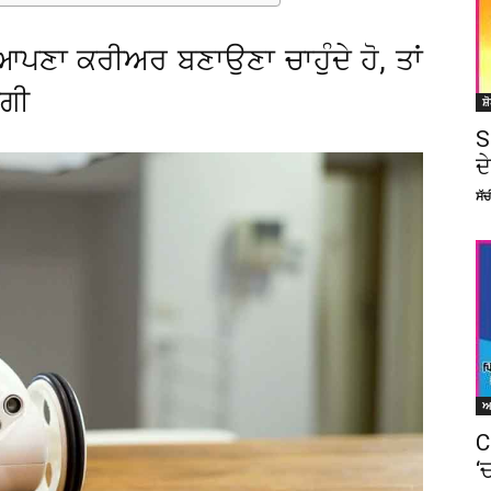
ਆਪਣਾ ਕਰੀਅਰ ਬਣਾਉਣਾ ਚਾਹੁੰਦੇ ਹੋ, ਤਾਂ
ੇਗੀ
ਸ਼
S
ਦ
ਸੱ
C
‘