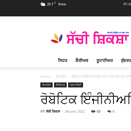
C
25.7
ਈ-ਪਬ
Sirsa
Sachi
Shiksha
Punjabi
–
ਸੱਚੀ
ਸ਼ਿਕਸ਼ਾ
ਸਿਹਤ
ਕੈਰੀਅਰ
ਰੂਹਾਨੀਅਤ
ਸੁੰਦਰਤ
ਪ੍ਰਸਿੱਧ
ਰੂਹਾਨੀ
ਮੈਗਜ਼ੀਨ
Home
ਸ਼ੋਅਕੇਸ
ਰੋਬੋਟਿਕ ਇੰਜੀਨੀਅਰਿੰਗ ਸਪੇਸ ਰਿਸਰਚ ਤੱਕ ਜਾ
ਸ਼ੋਅਕੇਸ
ਕੈਰੀਅਰ
ਤਕਨਾਲੋਜੀ
ਰੋਬੋਟਿਕ ਇੰਜੀਨੀਅ
ਵੱਲੋ
ਸੱਚੀ ਸ਼ਿਕਸ਼ਾ
-
28 June, 2022
63
0