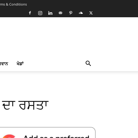
rms & Conditions
ਕਵਾਨ
ਖੇਡਾਂ
 ਦਾ ਰਸਤਾ