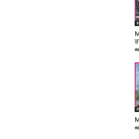
ਸ਼
M
ਭ
ਸੱ
ਸ਼
M
ਸੱ