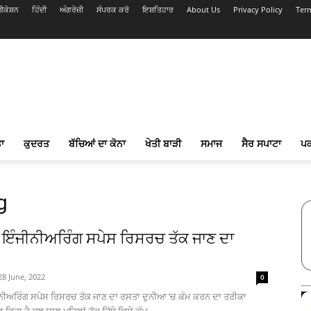
ਕੇਸ਼ਨ
ਹਿੰਦੀ
ਅੰਗਰੇਜ਼ੀ
ਸੰਪਰਕ ਕਰੋ
ਇਸ਼ਤਿਹਾਰ
About Us
Privacy Policy
Ter
ਾ
ਕੁਦਰਤ
ਬੱਚਿਆਂ ਦਾ ਕੋਨਾ
ਖੇਤੀ ਬਾੜੀ
ਸਮਾਜ
ਸੈਰ ਸਪਾਟਾ
ਪ
g
ਕ ਇੰਜੀਨੀਅਰਿੰਗ ਸਪੇਸ ਰਿਸਰਚ ਤੱਕ ਜਾਣ ਦਾ
28 June, 2022
0
ੀਨੀਅਰਿੰਗ ਸਪੇਸ ਰਿਸਰਚ ਤੱਕ ਜਾਣ ਦਾ ਰਸਤਾ ਦੁਨੀਆ ’ਚ ਕੰਮ ਕਰਨ ਦਾ ਤਰੀਕਾ