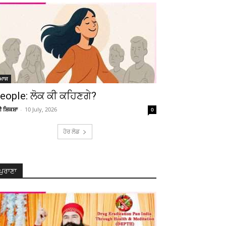
ਮਾਜ
eople: ਲੋਕ ਕੀ ਕਹਿਣਗੇ?
ਚੀ ਸ਼ਿਕਸ਼ਾ
-
10 July, 2026
0
ਹੋਰ ਲੋਡ
ਪੁਰਾਣਾ