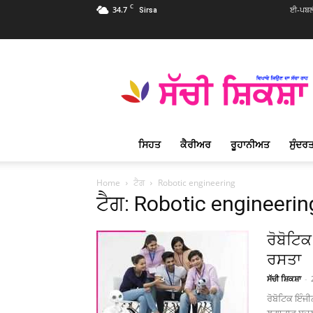
C
34.7
ਈ-ਪਬਲੀ
Sirsa
Sachi
Shiksha
Punjabi
–
ਸੱਚੀ
ਸ਼ਿਕਸ਼ਾ
ਸਿਹਤ
ਕੈਰੀਅਰ
ਰੂਹਾਨੀਅਤ
ਸੁੰਦਰਤ
ਪ੍ਰਸਿੱਧ
ਰੂਹਾਨੀ
ਮੈਗਜ਼ੀਨ
Home
ਟੈਗ
Robotic engineering
ਟੈਗ: Robotic engineerin
ਰੋਬੋਟਿ
ਰਸਤਾ
ਸੱਚੀ ਸ਼ਿਕਸ਼ਾ
-
ਰੋਬੋਟਿਕ ਇੰਜ