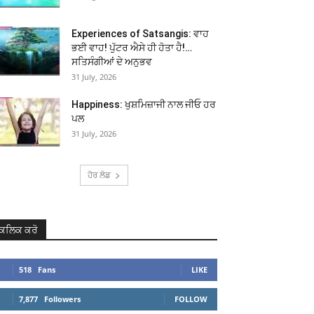
Experiences of Satsangis: ਵਾਹ
ਭਈ ਵਾਹ! ਪੁੱਟਰ ਐਸੇ ਹੀ ਹੋਤਾ ਹੈ!…
ਸਤਿਸੰਗੀਆਂ ਦੇ ਅਨੁਭਵ
31 July, 2026
Happiness: ਖੁਸ਼ਮਿਜ਼ਾਜੀ ਨਾਲ ਜੀਓ ਹਰ
ਪਲ
31 July, 2026
ਹੋਰ ਲੋਡ
ਕਲਿਕ ਕਰੋ
518
Fans
LIKE
7,877
Followers
FOLLOW