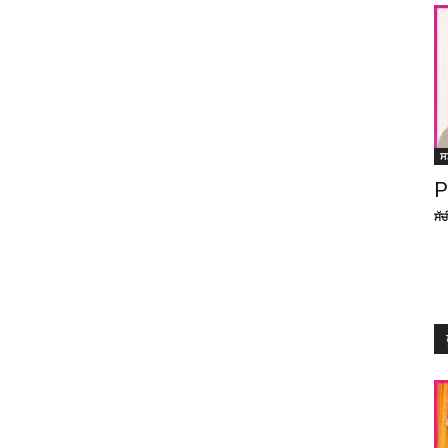
ਸ
P
ਸੱ