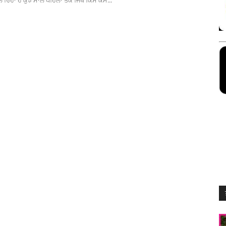
ਿਹਾ ਹੈ ਕੁਝ ਸਾਲ ਪਹਿਲਾਂ ਤੱਕ ਜਿੱਥੇ ਕਿਸੇ ਕੰਮ...