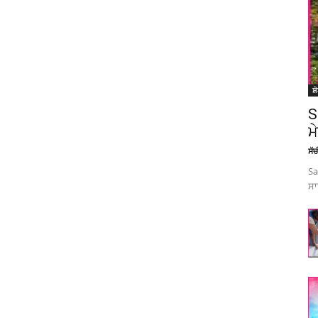
ਸ਼
S
ਮ
ਸੱ
Sa
ਸਾ