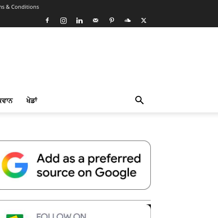
ms & Conditions
ਕਵਾਨ
ਖੇਡਾਂ