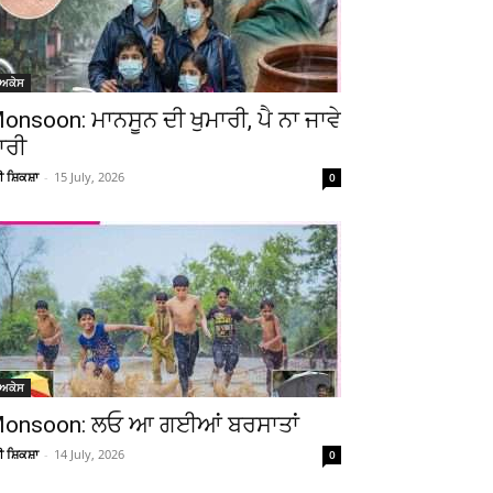
ੋਅਕੇਸ
onsoon: ਮਾਨਸੂਨ ਦੀ ਖੁਮਾਰੀ, ਪੈ ਨਾ ਜਾਵੇ
ਾਰੀ
ਚੀ ਸ਼ਿਕਸ਼ਾ
-
15 July, 2026
0
ੋਅਕੇਸ
onsoon: ਲਓ ਆ ਗਈਆਂ ਬਰਸਾਤਾਂ
ਚੀ ਸ਼ਿਕਸ਼ਾ
-
14 July, 2026
0