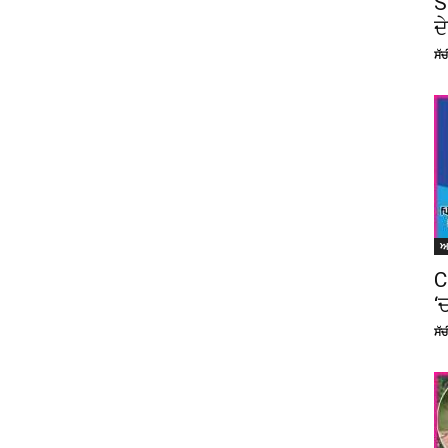
S
ਦ
ਸੱ
C
‘
ਸੱ