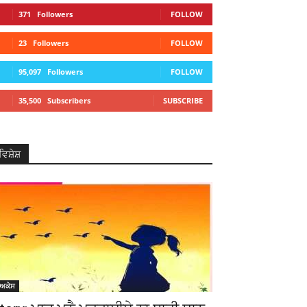
371
Followers
FOLLOW
23
Followers
FOLLOW
95,097
Followers
FOLLOW
35,500
Subscribers
SUBSCRIBE
ਵਿਸ਼ੇਸ਼
ੋਅਕੇਸ