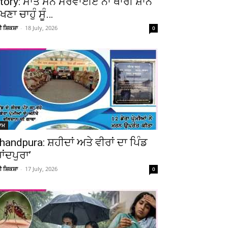
tory: ਮਾਤ ਮਨੈ ਮਰਵਾਈਏ ਨਾ ਥਾਰੀ ਸ਼ਾਨ
ੇਖਣਾ ਚਾਹੁੰ ਸੂੰ…
ਚੀ ਸ਼ਿਕਸ਼ਾ
-
18 July, 2026
0
ਆਮ
handpura: ਸ਼ਹੀਦਾਂ ਅਤੇ ਵੀਰਾਂ ਦਾ ਪਿੰਡ
ਚਾਂਦਪੁਰਾ’
ਚੀ ਸ਼ਿਕਸ਼ਾ
-
17 July, 2026
0