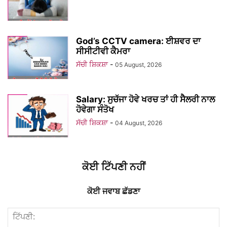
God’s CCTV camera: ਈਸ਼ਵਰ ਦਾ
ਸੀਸੀਟੀਵੀ ਕੈਮਰਾ
ਸੱਚੀ ਸ਼ਿਕਸ਼ਾ
-
05 August, 2026
Salary: ਸੁਚੱਜਾ ਹੋਵੇ ਖਰਚ ਤਾਂ ਹੀ ਸੈਲਰੀ ਨਾਲ
ਹੋਵੇਗਾ ਸੰਤੋਖ
ਸੱਚੀ ਸ਼ਿਕਸ਼ਾ
-
04 August, 2026
ਕੋਈ ਟਿੱਪਣੀ ਨਹੀਂ
ਕੋਈ ਜਵਾਬ ਛੱਡਣਾ