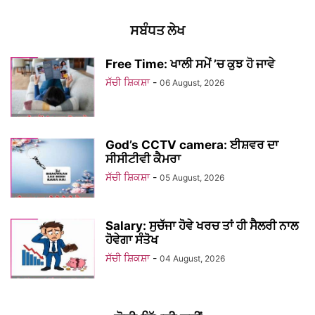
ਸਬੰਧਤ ਲੇਖ
Free Time: ਖਾਲੀ ਸਮੇਂ ’ਚ ਕੁਝ ਹੋ ਜਾਵੇ
ਸੱਚੀ ਸ਼ਿਕਸ਼ਾ
-
06 August, 2026
God’s CCTV camera: ਈਸ਼ਵਰ ਦਾ
ਸੀਸੀਟੀਵੀ ਕੈਮਰਾ
ਸੱਚੀ ਸ਼ਿਕਸ਼ਾ
-
05 August, 2026
Salary: ਸੁਚੱਜਾ ਹੋਵੇ ਖਰਚ ਤਾਂ ਹੀ ਸੈਲਰੀ ਨਾਲ
ਹੋਵੇਗਾ ਸੰਤੋਖ
ਸੱਚੀ ਸ਼ਿਕਸ਼ਾ
-
04 August, 2026