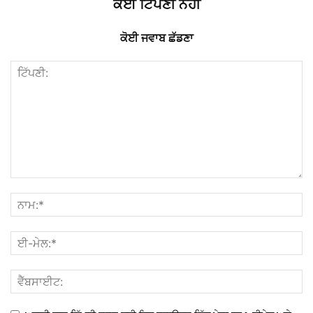
ਕੋਈ ਟਿੱਪਣੀ ਨਹੀਂ
ਕੋਈ ਜਵਾਬ ਛੱਡਣਾ