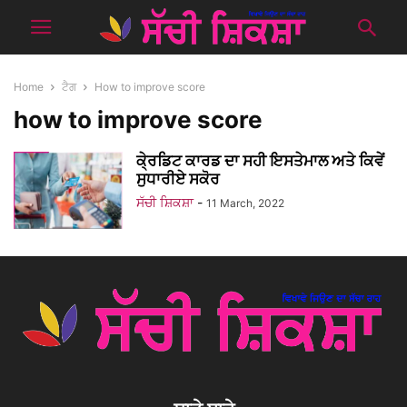
Home
ਟੈਗ
How to improve score
how to improve score
ਕੇ੍ਰਡਿਟ ਕਾਰਡ ਦਾ ਸਹੀ ਇਸਤੇਮਾਲ ਅਤੇ ਕਿਵੇਂ
ਸੁਧਾਰੀਏ ਸਕੋਰ
ਸੱਚੀ ਸ਼ਿਕਸ਼ਾ
-
11 March, 2022