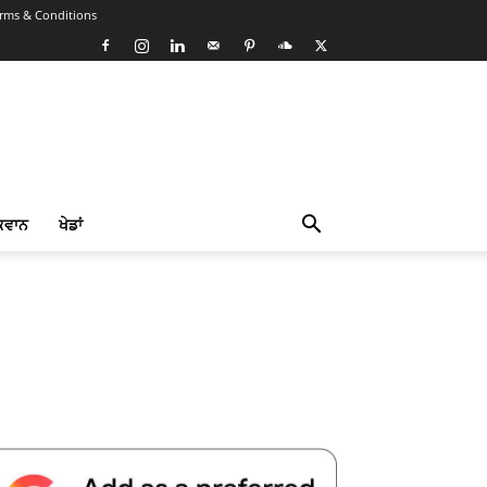
rms & Conditions
ਕਵਾਨ
ਖੇਡਾਂ