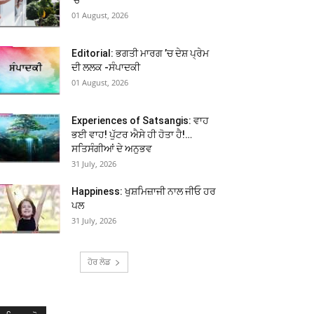
01 August, 2026
Editorial: ਭਗਤੀ ਮਾਰਗ ’ਚ ਦੇਸ਼ ਪ੍ਰੇਮ
ਦੀ ਲਲਕ -ਸੰਪਾਦਕੀ
01 August, 2026
Experiences of Satsangis: ਵਾਹ
ਭਈ ਵਾਹ! ਪੁੱਟਰ ਐਸੇ ਹੀ ਹੋਤਾ ਹੈ!…
ਸਤਿਸੰਗੀਆਂ ਦੇ ਅਨੁਭਵ
31 July, 2026
Happiness: ਖੁਸ਼ਮਿਜ਼ਾਜੀ ਨਾਲ ਜੀਓ ਹਰ
ਪਲ
31 July, 2026
ਹੋਰ ਲੋਡ