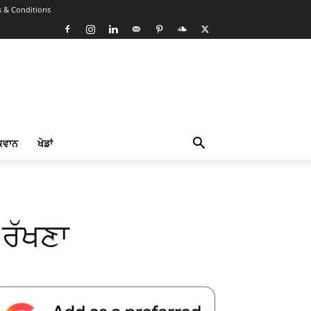
 & Conditions
ਕਵਾਨ
ਖੇਡਾਂ
 ਰੱਖਣਾ