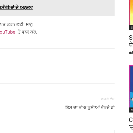
ਤਿਸੰਗੀਆਂ ਦੇ ਅਨੁਭਵ
ਰਾਪਤ ਕਰਨ ਲਈ, ਸਾਨੂੰ
ਸ਼
ouTube
ਤੇ ਫਾਲੋ ਕਰੋ.
S
ਦ
ਸੱ
Facebook
X
Linkedin
Pinterest
ਅਗਲੇ ਲੇਖ
ਇਸ ਦਾ ਨਾਂਅ ਖੁਸ਼ੀਆਂ ਰੱਖਦੇ ਹਾਂ
C
‘