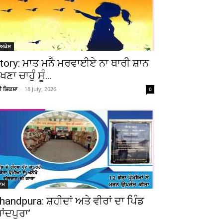
ੋਅਕੇਸ
tory: ਮਾਤ ਮਨੈ ਮਰਵਾਈਏ ਨਾ ਥਾਰੀ ਸ਼ਾਨ
ੇਖਣਾ ਚਾਹੁੰ ਸੂੰ…
ਚੀ ਸ਼ਿਕਸ਼ਾ
-
18 July, 2026
0
Telegram
Copy URL
ਆਮ
handpura: ਸ਼ਹੀਦਾਂ ਅਤੇ ਵੀਰਾਂ ਦਾ ਪਿੰਡ
ਚਾਂਦਪੁਰਾ’