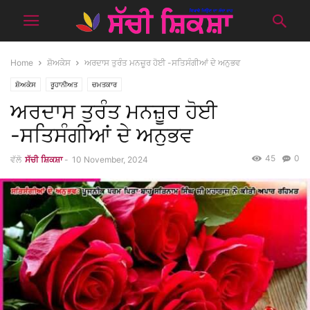
Home
ਸ਼ੋਅਕੇਸ
ਅਰਦਾਸ ਤੁਰੰਤ ਮਨਜ਼ੂਰ ਹੋਈ -ਸਤਿਸੰਗੀਆਂ ਦੇ ਅਨੁਭਵ
ਸ਼ੋਅਕੇਸ
ਰੂਹਾਨੀਅਤ
ਚਮਤਕਾਰ
ਅਰਦਾਸ ਤੁਰੰਤ ਮਨਜ਼ੂਰ ਹੋਈ
-ਸਤਿਸੰਗੀਆਂ ਦੇ ਅਨੁਭਵ
45
0
ਵੱਲੋ
ਸੱਚੀ ਸ਼ਿਕਸ਼ਾ
-
10 November, 2024