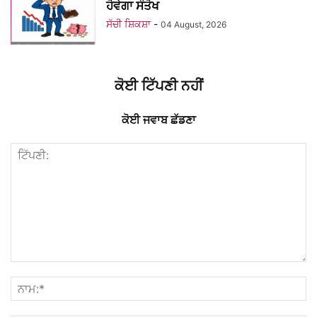
ਹੋਵੇਗਾ ਸੰਤੋਖ
ਸੱਚੀ ਸ਼ਿਕਸ਼ਾ
-
04 August, 2026
ਕੋਈ ਟਿੱਪਣੀ ਨਹੀਂ
ਕੋਈ ਜਵਾਬ ਛੱਡਣਾ