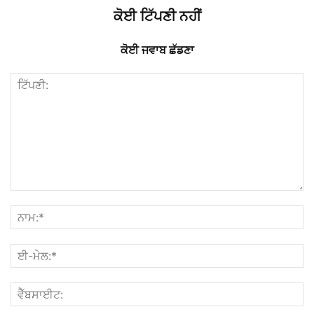
ਕੋਈ ਟਿੱਪਣੀ ਨਹੀਂ
ਕੋਈ ਜਵਾਬ ਛੱਡਣਾ