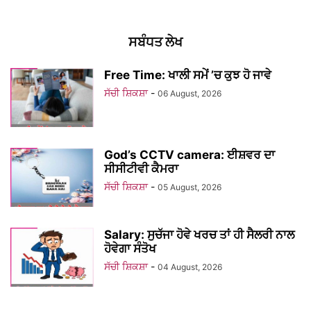
ਸਬੰਧਤ ਲੇਖ
Free Time: ਖਾਲੀ ਸਮੇਂ ’ਚ ਕੁਝ ਹੋ ਜਾਵੇ
ਸੱਚੀ ਸ਼ਿਕਸ਼ਾ
-
06 August, 2026
God’s CCTV camera: ਈਸ਼ਵਰ ਦਾ
ਸੀਸੀਟੀਵੀ ਕੈਮਰਾ
ਸੱਚੀ ਸ਼ਿਕਸ਼ਾ
-
05 August, 2026
Salary: ਸੁਚੱਜਾ ਹੋਵੇ ਖਰਚ ਤਾਂ ਹੀ ਸੈਲਰੀ ਨਾਲ
ਹੋਵੇਗਾ ਸੰਤੋਖ
ਸੱਚੀ ਸ਼ਿਕਸ਼ਾ
-
04 August, 2026