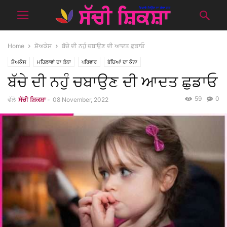
Home
ਸ਼ੋਅਕੇਸ
ਬੱਚੇ ਦੀ ਨਹੁੰ ਚਬਾਉਣ ਦੀ ਆਦਤ ਛੁਡਾਓ
ਸ਼ੋਅਕੇਸ
ਮਹਿਲਾਵਾਂ ਦਾ ਕੋਨਾ
ਪਰਿਵਾਰ
ਬੱਚਿਆਂ ਦਾ ਕੋਨਾ
ਬੱਚੇ ਦੀ ਨਹੁੰ ਚਬਾਉਣ ਦੀ ਆਦਤ ਛੁਡਾਓ
59
0
ਵੱਲੋ
ਸੱਚੀ ਸ਼ਿਕਸ਼ਾ
-
08 November, 2022