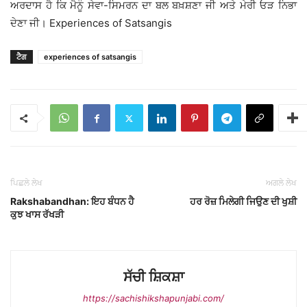
ਅਰਦਾਸ ਹੈ ਕਿ ਮੈਨੂੰ ਸੇਵਾ-ਸਿਮਰਨ ਦਾ ਬਲ ਬਖ਼ਸ਼ਣਾ ਜੀ ਅਤੇ ਮੇਰੀ ਓੜ ਨਿਭਾ
ਦੇਣਾ ਜੀ। Experiences of Satsangis
ਟੈਗ
experiences of satsangis
ਪਿਛਲੇ ਲੇਖ
ਅਗਲੇ ਲੇਖ
Rakshabandhan: ਇਹ ਬੰਧਨ ਹੈ
ਹਰ ਰੋਜ਼ ਮਿਲੇਗੀ ਜਿਉਣ ਦੀ ਖੁਸ਼ੀ
ਕੁਝ ਖਾਸ ਰੱਖੜੀ
ਸੱਚੀ ਸ਼ਿਕਸ਼ਾ
https://sachishikshapunjabi.com/