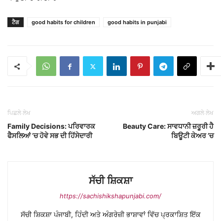
ਟੈਗ
good habits for children
good habits in punjabi
ਪਿਛਲੇ ਲੇਖ
ਅਗਲੇ ਲੇਖ
Family Decisions: ਪਰਿਵਾਰਕ
Beauty Care: ਸਾਵਧਾਨੀ ਜ਼ਰੂਰੀ ਹੈ
ਫੈਸਲਿਆਂ ’ਚ ਹੋਵੇ ਸਭ ਦੀ ਹਿੱਸੇਦਾਰੀ
ਬਿਊਟੀ ਕੇਅਰ ’ਚ
ਸੱਚੀ ਸ਼ਿਕਸ਼ਾ
https://sachishikshapunjabi.com/
ਸੱਚੀ ਸ਼ਿਕਸ਼ਾ ਪੰਜਾਬੀ, ਹਿੰਦੀ ਅਤੇ ਅੰਗਰੇਜ਼ੀ ਭਾਸ਼ਾਵਾਂ ਵਿੱਚ ਪ੍ਰਕਾਸ਼ਿਤ ਇੱਕ