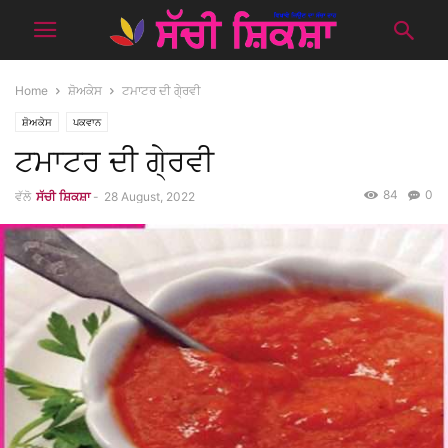
Home
ਸ਼ੋਅਕੇਸ
ਟਮਾਟਰ ਦੀ ਗੇ੍ਰਵੀ
ਸ਼ੋਅਕੇਸ
ਪਕਵਾਨ
ਟਮਾਟਰ ਦੀ ਗੇ੍ਰਵੀ
84
0
ਵੱਲੋ
ਸੱਚੀ ਸ਼ਿਕਸ਼ਾ
-
28 August, 2022