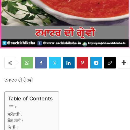
ਟਮਾਟਰ ਦੀ ਗੇ੍ਰਵੀ
Table of Contents
ਸਮੱਗਰੀ :
ਛੌਂਕ ਲਈ :
ਵਿਧੀ :