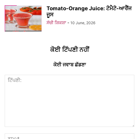
Tomato-Orange Juice: ਟੋਮੈਟੋ-ਆਰੈਂਜ
ਜੂਸ
ਸੱਚੀ ਸ਼ਿਕਸ਼ਾ
-
10 June, 2026
ਕੋਈ ਟਿੱਪਣੀ ਨਹੀਂ
ਕੋਈ ਜਵਾਬ ਛੱਡਣਾ