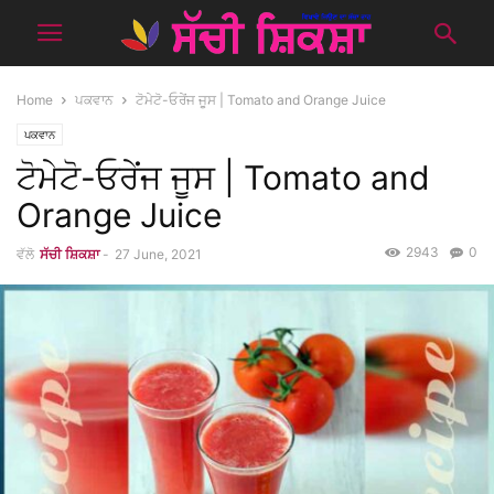
Home
ਪਕਵਾਨ
ਟੋਮੇਟੋ-ਓਰੇਂਜ ਜੂਸ | Tomato and Orange Juice
ਪਕਵਾਨ
ਟੋਮੇਟੋ-ਓਰੇਂਜ ਜੂਸ | Tomato and
Orange Juice
2943
0
ਵੱਲੋ
ਸੱਚੀ ਸ਼ਿਕਸ਼ਾ
-
27 June, 2021