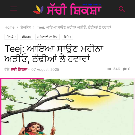
Home
ਸ਼ੋਅਕੇਸ
Teej: ਆਇਆ ਸਾਉਣ ਮਹੀਨਾ ਅੜੀਓ, ਠੰਢੀਆਂ ਲੈ ਹਵਾਵਾਂ
ਸ਼ੋਅਕੇਸ
ਫੀਚਰਡ
ਮਹਿਲਾਵਾਂ ਦਾ ਕੋਨਾ
ਵਿਸ਼ੇਸ਼
Teej: ਆਇਆ ਸਾਉਣ ਮਹੀਨਾ
ਅੜੀਓ, ਠੰਢੀਆਂ ਲੈ ਹਵਾਵਾਂ
346
0
ਵੱਲੋ
ਸੱਚੀ ਸ਼ਿਕਸ਼ਾ
-
07 August, 2025