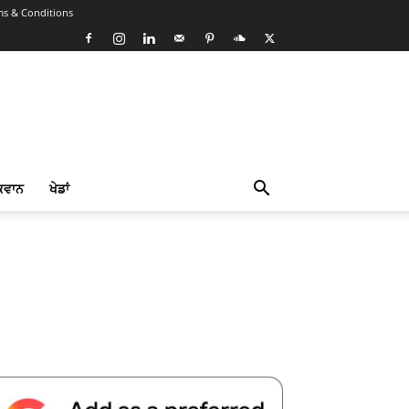
ms & Conditions
ਕਵਾਨ
ਖੇਡਾਂ