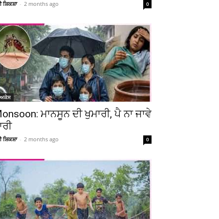
ਚੀ ਸ਼ਿਕਸ਼ਾ
-
2 months ago
0
ੋਅਕੇਸ
onsoon: ਮਾਨਸੂਨ ਦੀ ਖੁਮਾਰੀ, ਪੈ ਨਾ ਜਾਵੇ
ਾਰੀ
ਚੀ ਸ਼ਿਕਸ਼ਾ
-
2 months ago
0