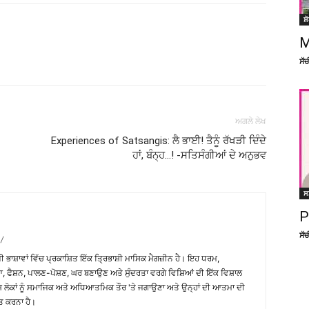
ਸ਼
M
Facebook
X
Linkedin
Pinterest
ਸੱ
ਅਗਲੇ ਲੇਖ
Experiences of Satsangis: ਲੈ ਭਾਈ! ਤੈਨੂੰ ਰੱਖੜੀ ਦਿੰਦੇ
ਹਾਂ, ਬੰਨ੍ਹ…! -ਸਤਿਸੰਗੀਆਂ ਦੇ ਅਨੁਭਵ
ਸ
P
ਸੱ
/
਼ੀ ਭਾਸ਼ਾਵਾਂ ਵਿੱਚ ਪ੍ਰਕਾਸ਼ਿਤ ਇੱਕ ਤ੍ਰਿਭਾਸ਼ੀ ਮਾਸਿਕ ਮੈਗਜ਼ੀਨ ਹੈ। ਇਹ ਧਰਮ,
, ਫੈਸ਼ਨ, ਪਾਲਣ-ਪੋਸ਼ਣ, ਘਰ ਬਣਾਉਣ ਅਤੇ ਸੁੰਦਰਤਾ ਵਰਗੇ ਵਿਸ਼ਿਆਂ ਦੀ ਇੱਕ ਵਿਸ਼ਾਲ
ੇਸ਼ ਲੋਕਾਂ ਨੂੰ ਸਮਾਜਿਕ ਅਤੇ ਅਧਿਆਤਮਿਕ ਤੌਰ 'ਤੇ ਜਗਾਉਣਾ ਅਤੇ ਉਨ੍ਹਾਂ ਦੀ ਆਤਮਾ ਦੀ
ਤ ਕਰਨਾ ਹੈ।