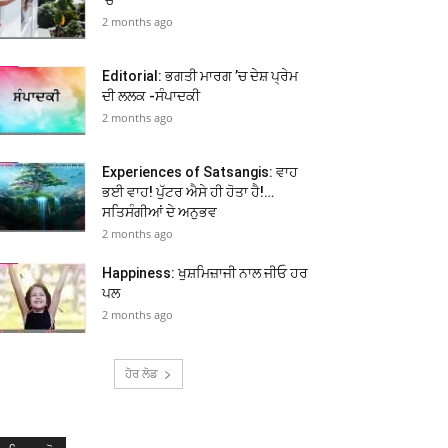
2 months ago
Editorial: ਭਗਤੀ ਮਾਰਗ ’ਚ ਦੇਸ਼ ਪ੍ਰੇਮ
ਦੀ ਲਲਕ -ਸੰਪਾਦਕੀ
2 months ago
Experiences of Satsangis: ਵਾਹ
ਭਈ ਵਾਹ! ਪੁੱਟਰ ਐਸੇ ਹੀ ਹੋਤਾ ਹੈ!…
ਸਤਿਸੰਗੀਆਂ ਦੇ ਅਨੁਭਵ
2 months ago
Happiness: ਖੁਸ਼ਮਿਜ਼ਾਜੀ ਨਾਲ ਜੀਓ ਹਰ
ਪਲ
2 months ago
ਹੋਰ ਲੋਡ