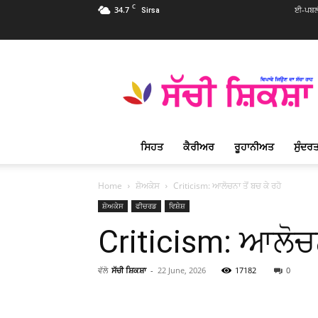
C
34.7
ਈ-ਪਬਲੀ
Sirsa
Sachi
Shiksha
Punjabi
–
ਸੱਚੀ
ਸ਼ਿਕਸ਼ਾ
ਸਿਹਤ
ਕੈਰੀਅਰ
ਰੂਹਾਨੀਅਤ
ਸੁੰਦਰਤ
ਪ੍ਰਸਿੱਧ
ਰੂਹਾਨੀ
ਮੈਗਜ਼ੀਨ
Home
ਸ਼ੋਅਕੇਸ
Criticism: ਆਲੋਚਨਾ ਤੋਂ ਬਚ ਕੇ ਰਹੋ
ਸ਼ੋਅਕੇਸ
ਫੀਚਰਡ
ਵਿਸ਼ੇਸ਼
Criticism: ਆਲੋਚਨਾ
ਵੱਲੋ
ਸੱਚੀ ਸ਼ਿਕਸ਼ਾ
-
22 June, 2026
17182
0