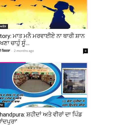
ੋਅਕੇਸ
tory: ਮਾਤ ਮਨੈ ਮਰਵਾਈਏ ਨਾ ਥਾਰੀ ਸ਼ਾਨ
ੇਖਣਾ ਚਾਹੁੰ ਸੂੰ…
ਚੀ ਸ਼ਿਕਸ਼ਾ
-
2 months ago
0
ਆਮ
handpura: ਸ਼ਹੀਦਾਂ ਅਤੇ ਵੀਰਾਂ ਦਾ ਪਿੰਡ
ਚਾਂਦਪੁਰਾ’