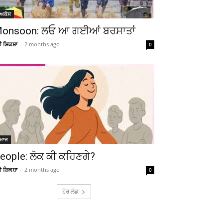
ੋਅਕੇਸ
onsoon: ਲਓ ਆ ਗਈਆਂ ਬਰਸਾਤਾਂ
Telegram
Copy URL
ਚੀ ਸ਼ਿਕਸ਼ਾ
-
2 months ago
0
ਮਾਜ
eople: ਲੋਕ ਕੀ ਕਹਿਣਗੇ?
ਚੀ ਸ਼ਿਕਸ਼ਾ
-
2 months ago
0
ਹੋਰ ਲੋਡ