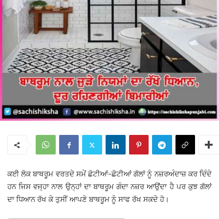
ਕਈ ਲੋਕ ਬਾਥਰੂਮ ਵਰਤਦੇ ਸਮੇਂ ਛੋਟੀਆਂ-ਛੋਟੀਆਂ ਗੱਲਾਂ ਨੂੰ ਨਜ਼ਰਅੰਦਾਜ਼ ਕਰ ਦਿੰਦੇ
ਹਨ ਜਿਸ ਵਜ੍ਹਾ ਨਾਲ ਉਨ੍ਹਾਂ ਦਾ ਬਾਥਰੂਮ ਗੰਦਾ ਨਜ਼ਰ ਆਉਂਦਾ ਹੈ ਪਰ ਕੁਝ ਗੱਲਾਂ
ਦਾ ਧਿਆਨ ਰੱਖ ਕੇ ਤੁਸੀਂ ਆਪਣੇ ਬਾਥਰੂਮ ਨੂੰ ਸਾਫ ਰੱਖ ਸਕਦੇ ਹੋ।