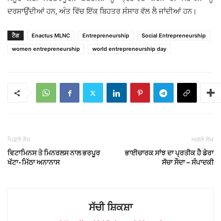
ਦਰਸਾਉਂਦੀਆਂ ਹਨ, ਅੰਤ ਵਿੱਚ ਇੱਕ ਬਿਹਤਰ ਸੰਸਾਰ ਵੱਲ ਲੈ ਜਾਂਦੀਆਂ ਹਨ।
ਟੈਗ
Enactus MLNC
Entrepreneurship
Social Entrepreneurship
women entrepreneurship
world entrepreneurship day
ਪਿਛਲੇ ਲੇਖ
ਅਗਲੇ ਲੇਖ
ਵਿਟਾਮਿਨਸ ਤੇ ਮਿਨਰਲਸ ਨਾਲ ਭਰਪੂਰ
ਭਾਈਚਾਰਕ ਸਾਂਝ ਦਾ ਪ੍ਰਤੀਕ ਹੈ ਡੇਰਾ
ਖੱਟਾ-ਮਿੱਠਾ ਅਨਾਨਾਸ
ਸੱਚਾ ਸੌਦਾ – ਸੰਪਾਦਕੀ
ਸੱਚੀ ਸ਼ਿਕਸ਼ਾ