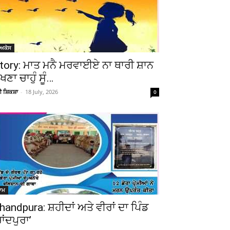
ੋਅਕੇਸ
tory: ਮਾਤ ਮਨੈ ਮਰਵਾਈਏ ਨਾ ਥਾਰੀ ਸ਼ਾਨ
ੇਖਣਾ ਚਾਹੁੰ ਸੂੰ…
ਚੀ ਸ਼ਿਕਸ਼ਾ
-
18 July, 2026
0
ਆਮ
handpura: ਸ਼ਹੀਦਾਂ ਅਤੇ ਵੀਰਾਂ ਦਾ ਪਿੰਡ
ਚਾਂਦਪੁਰਾ’