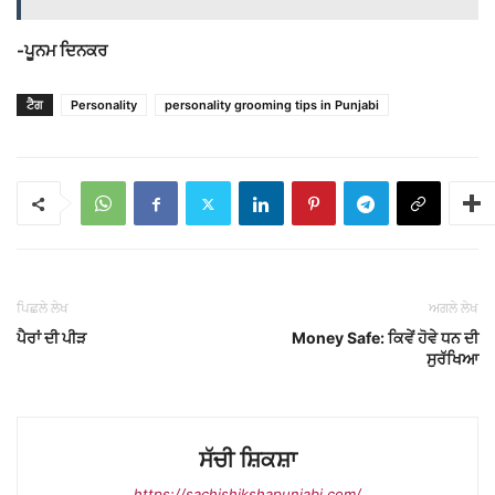
-ਪੂਨਮ ਦਿਨਕਰ
ਟੈਗ
Personality
personality grooming tips in Punjabi
ਪਿਛਲੇ ਲੇਖ
ਅਗਲੇ ਲੇਖ
ਪੈਰਾਂ ਦੀ ਪੀੜ
Money Safe: ਕਿਵੇਂ ਹੋਵੇ ਧਨ ਦੀ
ਸੁਰੱਖਿਆ
ਸੱਚੀ ਸ਼ਿਕਸ਼ਾ
https://sachishikshapunjabi.com/