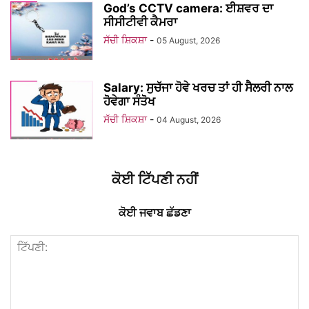
God’s CCTV camera: ਈਸ਼ਵਰ ਦਾ
ਸੀਸੀਟੀਵੀ ਕੈਮਰਾ
ਸੱਚੀ ਸ਼ਿਕਸ਼ਾ
-
05 August, 2026
Salary: ਸੁਚੱਜਾ ਹੋਵੇ ਖਰਚ ਤਾਂ ਹੀ ਸੈਲਰੀ ਨਾਲ
ਹੋਵੇਗਾ ਸੰਤੋਖ
ਸੱਚੀ ਸ਼ਿਕਸ਼ਾ
-
04 August, 2026
ਕੋਈ ਟਿੱਪਣੀ ਨਹੀਂ
ਕੋਈ ਜਵਾਬ ਛੱਡਣਾ