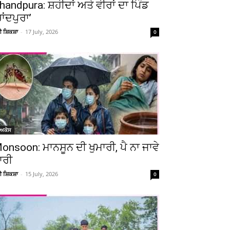
handpura: ਸ਼ਹੀਦਾਂ ਅਤੇ ਵੀਰਾਂ ਦਾ ਪਿੰਡ
ਚਾਂਦਪੁਰਾ’
ਚੀ ਸ਼ਿਕਸ਼ਾ
-
17 July, 2026
0
ੋਅਕੇਸ
onsoon: ਮਾਨਸੂਨ ਦੀ ਖੁਮਾਰੀ, ਪੈ ਨਾ ਜਾਵੇ
ਾਰੀ
ਚੀ ਸ਼ਿਕਸ਼ਾ
-
15 July, 2026
0