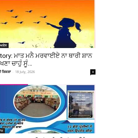
ੋਅਕੇਸ
tory: ਮਾਤ ਮਨੈ ਮਰਵਾਈਏ ਨਾ ਥਾਰੀ ਸ਼ਾਨ
ੇਖਣਾ ਚਾਹੁੰ ਸੂੰ…
ਚੀ ਸ਼ਿਕਸ਼ਾ
-
18 July, 2026
0
ਆਮ