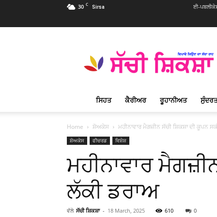
C
30
ਈ-ਪਬਲੀਕੇ
Sirsa
Sachi
Shiksha
Punjabi
–
ਸੱਚੀ
ਸ਼ਿਕਸ਼ਾ
ਸਿਹਤ
ਕੈਰੀਅਰ
ਰੂਹਾਨੀਅਤ
ਸੁੰਦਰਤ
ਪ੍ਰਸਿੱਧ
ਰੂਹਾਨੀ
ਮੈਗਜ਼ੀਨ
Home
ਸ਼ੋਅਕੇਸ
ਮਹੀਨਾਵਾਰ ਮੈਗਜ਼ੀਨ ਸੱਚੀ ਸ਼ਿਕਸ਼ਾ ਦੀ ਕੂਪਨ ਸ
ਸ਼ੋਅਕੇਸ
ਫੀਚਰਡ
ਵਿਸ਼ੇਸ਼
ਮਹੀਨਾਵਾਰ ਮੈਗਜ਼ੀਨ
ਲੱਕੀ ਡਰਾਅ
ਵੱਲੋ
ਸੱਚੀ ਸ਼ਿਕਸ਼ਾ
-
18 March, 2025
610
0