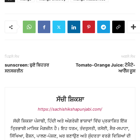
ਪਿਛਲੇ ਲੇਖ
ਅਗਲੇ ਲੇਖ
sunscreen: ਚੁਣੋ ਬਿਹਤਰ
Tomato-Orange Juice: ਟੋਮੈਟੋ-
ਸਨਸਕਰੀਨ
ਆਰੈਂਜ ਜੂਸ
ਸੱਚੀ ਸ਼ਿਕਸ਼ਾ
https://sachishikshapunjabi.com/
ਸੱਚੀ ਸ਼ਿਕਸ਼ਾ ਪੰਜਾਬੀ, ਹਿੰਦੀ ਅਤੇ ਅੰਗਰੇਜ਼ੀ ਭਾਸ਼ਾਵਾਂ ਵਿੱਚ ਪ੍ਰਕਾਸ਼ਿਤ ਇੱਕ
ਤ੍ਰਿਭਾਸ਼ੀ ਮਾਸਿਕ ਮੈਗਜ਼ੀਨ ਹੈ। ਇਹ ਧਰਮ, ਤੰਦਰੁਸਤੀ, ਰਸੋਈ, ਸੈਰ-ਸਪਾਟਾ,
ਸਿੱਖਿਆ, ਫੈਸ਼ਨ, ਪਾਲਣ-ਪੋਸ਼ਣ, ਘਰ ਬਣਾਉਣ ਅਤੇ ਸੁੰਦਰਤਾ ਵਰਗੇ ਵਿਸ਼ਿਆਂ ਦੀ