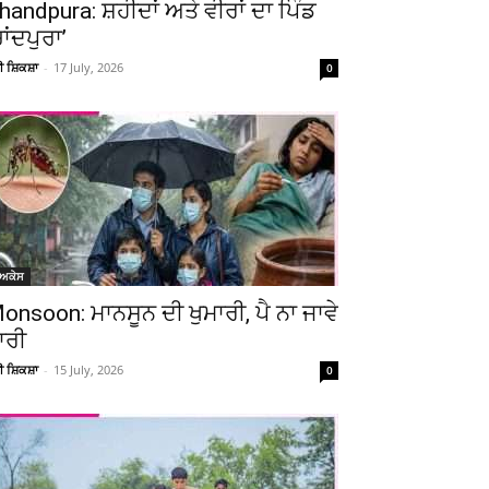
handpura: ਸ਼ਹੀਦਾਂ ਅਤੇ ਵੀਰਾਂ ਦਾ ਪਿੰਡ
ਚਾਂਦਪੁਰਾ’
ਚੀ ਸ਼ਿਕਸ਼ਾ
-
17 July, 2026
0
ੋਅਕੇਸ
onsoon: ਮਾਨਸੂਨ ਦੀ ਖੁਮਾਰੀ, ਪੈ ਨਾ ਜਾਵੇ
ਾਰੀ
ਚੀ ਸ਼ਿਕਸ਼ਾ
-
15 July, 2026
0