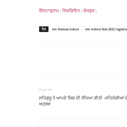
ਇੰਸਟਾਗ੍ਰਾਮ
:
ਲਿਕਡਿਇਨ
:
ਫੇਸਬੁਕ
:
ਟੈਗ
iim festival indore
iim indore fest 2022 registr
WhatsApp
Share
ਪਿਛਲੇ ਲੇਖ
ਸਤਿਗੁਰੂ ਨੇ ਆਪਣੇ ਸ਼ਿਸ਼ ਦੀ ਰੱਖਿਆ ਕੀਤੀ -ਸਤਿਸੰਗੀਆਂ ਦ
ਅਨੁਭਵ