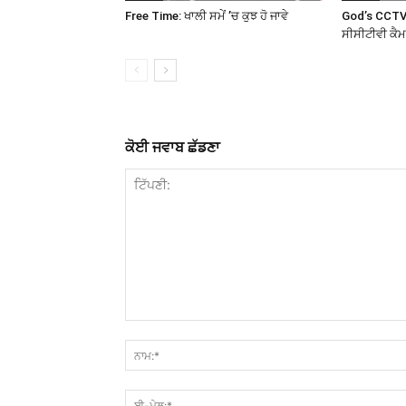
Free Time: ਖਾਲੀ ਸਮੇਂ ’ਚ ਕੁਝ ਹੋ ਜਾਵੇ
God’s CCTV
ਸੀਸੀਟੀਵੀ ਕੈ
ਕੋਈ ਜਵਾਬ ਛੱਡਣਾ