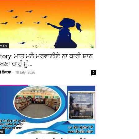
ੋਅਕੇਸ
tory: ਮਾਤ ਮਨੈ ਮਰਵਾਈਏ ਨਾ ਥਾਰੀ ਸ਼ਾਨ
ੇਖਣਾ ਚਾਹੁੰ ਸੂੰ…
Telegram
Copy URL
ਚੀ ਸ਼ਿਕਸ਼ਾ
-
18 July, 2026
0
ਆਮ