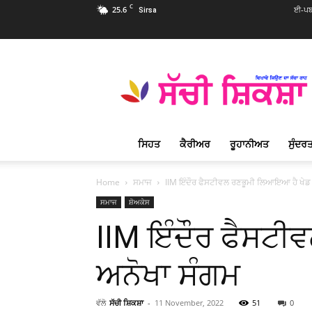
C
25.6
ਈ-ਪਬ
Sirsa
Sachi
Shiksha
Punjabi
–
ਸੱਚੀ
ਸ਼ਿਕਸ਼ਾ
ਸਿਹਤ
ਕੈਰੀਅਰ
ਰੂਹਾਨੀਅਤ
ਸੁੰਦਰਤ
ਪ੍ਰਸਿੱਧ
ਰੂਹਾਨੀ
ਮੈਗਜ਼ੀਨ
Home
ਸਮਾਜ
IIM ਇੰਦੌਰ ਫੈਸਟੀਵਲ ਰਣਭੂਮੀ ਲਿਆਇਆ ਹੈ ਖੇਡ ਤੇ
ਸਮਾਜ
ਸ਼ੋਅਕੇਸ
IIM ਇੰਦੌਰ ਫੈਸਟੀਵ
ਅਨੋਖਾ ਸੰਗਮ
ਵੱਲੋ
ਸੱਚੀ ਸ਼ਿਕਸ਼ਾ
-
11 November, 2022
51
0