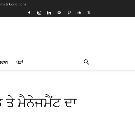
rms & Conditions
ਕਵਾਨ
ਖੇਡਾਂ
ੇ ਮੈਨੇਜਮੈਂਟ ਦਾ